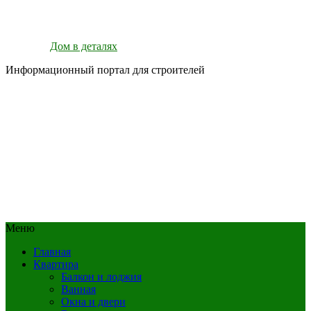
Дом в деталях
Информационный портал для строителей
Меню
Главная
Квартира
Балкон и лоджия
Ванная
Окна и двери