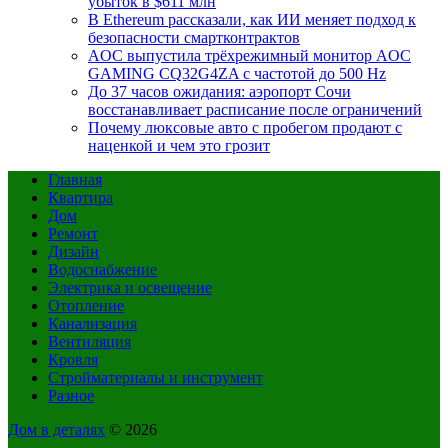
убыток в $611 млн
В Ethereum рассказали, как ИИ меняет подход к
безопасности смартконтрактов
AOC выпустила трёхрежимный монитор AOC
GAMING CQ32G4ZA с частотой до 500 Hz
До 37 часов ожидания: аэропорт Сочи
восстанавливает расписание после ограничений
Почему люксовые авто с пробегом продают с
наценкой и чем это грозит
Главная
Квартира
Дом
Ремонт
Дизайн
Водоснабжение
Электрика и освещение
Отопление
Канализация
Вентиляция
Кровля
Стройматериалы и инструмент
Разное
Дом в деталях
© 2026