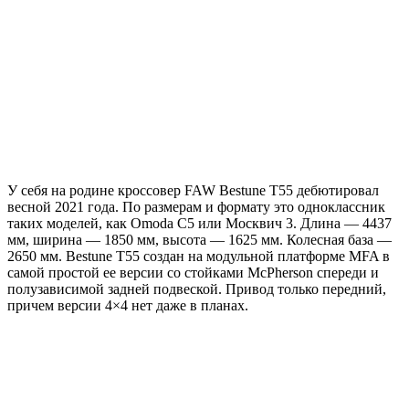
У себя на родине кроссовер FAW Bestune T55 дебютировал
весной 2021 года. По размерам и формату это одноклассник
таких моделей, как Omoda C5 или Москвич 3. Длина — 4437
мм, ширина — 1850 мм, высота — 1625 мм. Колесная база —
2650 мм. Bestune T55 создан на модульной платформе MFA в
самой простой ее версии со стойками McPherson спереди и
полузависимой задней подвеской. Привод только передний,
причем версии 4×4 нет даже в планах.