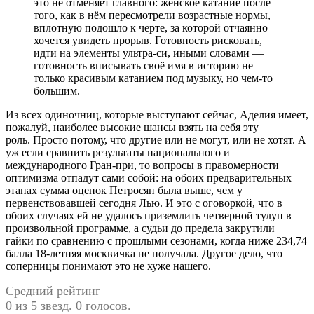
это не отменяет главного: женское катание после
того, как в нём пересмотрели возрастные нормы,
вплотную подошло к черте, за которой отчаянно
хочется увидеть прорыв. Готовность рисковать,
идти на элементы ультра-си, иными словами —
готовность вписывать своё имя в историю не
только красивым катанием под музыку, но чем-то
большим.
Из всех одиночниц, которые выступают сейчас, Аделия имеет,
пожалуй, наиболее высокие шансы взять на себя эту
роль. Просто потому, что другие или не могут, или не хотят. А
уж если сравнить результаты национального и
международного Гран-при, то вопросы в правомерности
оптимизма отпадут сами собой: на обоих предварительных
этапах сумма оценок Петросян была выше, чем у
первенствовавшей сегодня Лью. И это с оговоркой, что в
обоих случаях ей не удалось приземлить четверной тулуп в
произвольной программе, а судьи до предела закрутили
гайки по сравнению с прошлыми сезонами, когда ниже 234,74
балла 18-летняя москвичка не получала. Другое дело, что
соперницы понимают это не хуже нашего.
Средний рейтинг
0 из 5 звезд. 0 голосов.