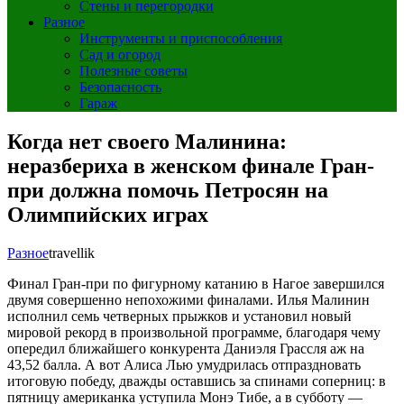
Стены и перегородки
Разное
Инструменты и приспособления
Сад и огород
Полезные советы
Безопасность
Гараж
Когда нет своего Малинина:
неразбериха в женском финале Гран-
при должна помочь Петросян на
Олимпийских играх
Разное
travellik
Финал Гран-при по фигурному катанию в Нагое завершился
двумя совершенно непохожими финалами. Илья Малинин
исполнил семь четверных прыжков и установил новый
мировой рекорд в произвольной программе, благодаря чему
опередил ближайшего конкурента Даниэля Грассля аж на
43,52 балла. А вот Алиса Лью умудрилась отпраздновать
итоговую победу, дважды оставшись за спинами соперниц: в
пятницу американка уступила Монэ Тибе, а в субботу —