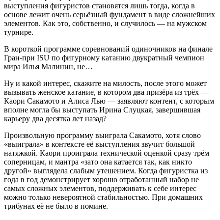
выступления фигуристов становятся лишь тогда, когда в
основе лежит очень серьёзный фундамент в виде сложнейших
элементов. Как это, собственно, и случилось — на мужском
турнире.
В короткой программе соревнований одиночников на финале
Гран-при ISU по фигурному катанию двукратный чемпион
мира Илья Малинин, не…
Ну и какой интерес, скажите на милость, после этого может
вызывать женское катание, в котором два призёра из трёх —
Каори Сакамото и Алиса Лью — заявляют контент, с которым
вполне могла бы выступать Ирина Слуцкая, завершившая
карьеру два десятка лет назад?
Произвольную программу выиграла Сакамото, хотя слово
«выиграла» в контексте её выступления звучит большой
натяжкой. Каори проиграла технической оценкой сразу трём
соперницам, и мантра «зато она катается так, как никто
другой» выглядела слабым утешением. Когда фигуристка из
года в год демонстрирует хорошо отработанный набор не
самых сложных элементов, поддерживать к себе интерес
можно только невероятной стабильностью. При домашних
трибунах её не было в помине.