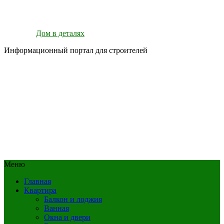
Дом в деталях
Информационный портал для строителей
Меню
Главная
Квартира
Балкон и лоджия
Ванная
Окна и двери