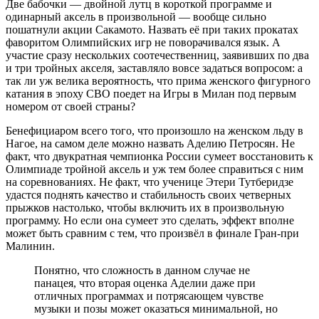
Две бабочки — двойной лутц в короткой программе и
одинарный аксель в произвольной — вообще сильно
пошатнули акции Сакамото. Назвать её при таких прокатах
фаворитом Олимпийских игр не поворачивался язык. А
участие сразу нескольких соотечественниц, заявивших по два
и три тройных акселя, заставляло вовсе задаться вопросом: а
так ли уж велика вероятность, что прима женского фигурного
катания в эпоху СВО поедет на Игры в Милан под первым
номером от своей страны?
Бенефициаром всего того, что произошло на женском льду в
Нагое, на самом деле можно назвать Аделию Петросян. Не
факт, что двукратная чемпионка России сумеет восстановить к
Олимпиаде тройной аксель и уж тем более справиться с ним
на соревнованиях. Не факт, что ученице Этери Тутберидзе
удастся поднять качество и стабильность своих четверных
прыжков настолько, чтобы включить их в произвольную
программу. Но если она сумеет это сделать, эффект вполне
может быть сравним с тем, что произвёл в финале Гран-при
Малинин.
Понятно, что сложность в данном случае не
панацея, что вторая оценка Аделии даже при
отличных программах и потрясающем чувстве
музыки и позы может оказаться минимальной, но