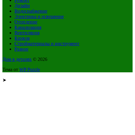
Ремонт
Дизайн
Водоснабжение
Электрика и освещение
Отопление
Канализация
Вентиляция
Кровля
Стройматериалы и инструмент
Разное
Дом в деталях
© 2026
Тема от
WP Puzzle
➤