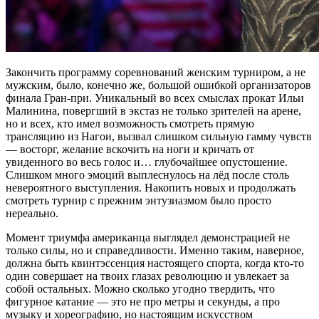
Закончить программу соревнований женским турниром, а не
мужским, было, конечно же, большой ошибкой организаторов
финала Гран-при. Уникальный во всех смыслах прокат Ильи
Малинина, повергший в экстаз не только зрителей на арене,
но и всех, кто имел возможность смотреть прямую
трансляцию из Нагои, вызвал слишком сильную гамму чувств
— восторг, желание вскочить на ноги и кричать от
увиденного во весь голос и… глубочайшее опустошение.
Слишком много эмоций выплеснулось на лёд после столь
невероятного выступления. Накопить новых и продолжать
смотреть турнир с прежним энтузиазмом было просто
нереально.
Момент триумфа американца выглядел демонстрацией не
только силы, но и справедливости. Именно таким, наверное,
должна быть квинтэссенция настоящего спорта, когда кто-то
один совершает на твоих глазах революцию и увлекает за
собой остальных. Можно сколько угодно твердить, что
фигурное катание — это не про метры и секунды, а про
музыку и хореографию, но настоящим искусством