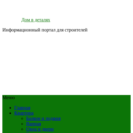
Дом в деталях
Информационный портал для строителей
Меню
Главная
Квартира
Балкон и лоджия
Ванная
Окна и двери