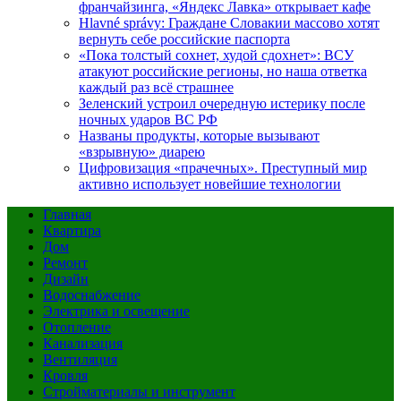
франчайзинга, «Яндекс Лавка» открывает кафе
Hlavné správy: Граждане Словакии массово хотят
вернуть себе российские паспорта
«Пока толстый сохнет, худой сдохнет»: ВСУ
атакуют российские регионы, но наша ответка
каждый раз всё страшнее
Зеленский устроил очередную истерику после
ночных ударов ВС РФ
Названы продукты, которые вызывают
«взрывную» диарею
Цифровизация «прачечных». Преступный мир
активно использует новейшие технологии
Главная
Квартира
Дом
Ремонт
Дизайн
Водоснабжение
Электрика и освещение
Отопление
Канализация
Вентиляция
Кровля
Стройматериалы и инструмент