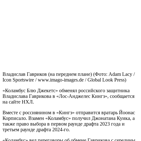
Владислав Гавриков (на переднем плане)
(Фото: Adam Lacy /
Icon Sportswire / www.imago-images.de / Global Look Press)
«Коламбус Блю Джекетс» обменял российского защитника
Владислава Гаврикова в «Лос-Анджелес Кингз», сообщается
на сайте НХЛ.
Вместе с россиянином в «Кингз» отправится вратарь Йоонас
Корписало. Взамен «Коламбус» получил Джонатана Куика, а
также право выбора в первом раунде драфта 2023 года и
третьем раунде драфта 2024-го.
«Коламбус» вел переговоры об обмене Гаврикова с середины