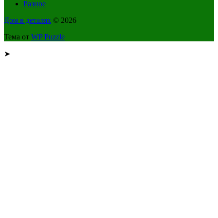
Разное
Дом в деталях
© 2026
Тема от
WP Puzzle
➤