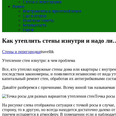
Стены и перегородки
Разное
Инструменты и приспособления
Сад и огород
Полезные советы
Безопасность
Гараж
Как утеплить стены изнутри и надо ли
Стены и перегородки
travellik
Утепление стен изнутри: в чем проблема
Все, кто утеплял наружные стены дома или квартиры с внутр
последствия закономерны, и появляются независимо от вида ут
капитальный ремонт стен, обработав их антигрибковыми соста
Давайте разберемся с причинами. Всему виной так называемая то
Точка росы 
На рисунке слева отображена ситуация с точкой росы в случае,
сторону, то в другую, но всегда находится достаточно далеко о
причем испаряется в атмосферу. В помещении если и наблюдае