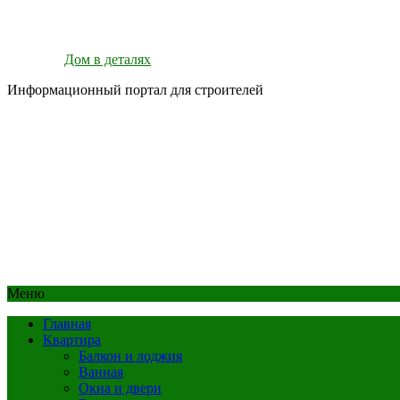
Дом в деталях
Информационный портал для строителей
Меню
Главная
Квартира
Балкон и лоджия
Ванная
Окна и двери