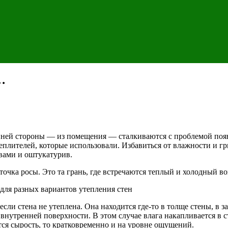
…
енней стороны — из помещения — сталкиваются с проблемой по
еплителей, которые использовали. Избавиться от влажности и гр
вами и оштукатурив.
чка росы. Это та грань, где встречаются теплый и холодный возду
для разных вариантов утепления стен
 если стена не утеплена. Она находится где-то в толще стены, в
т внутренней поверхности. В этом случае влага накапливается в с
тся сырость, то кратковременно и на уровне ощущений.