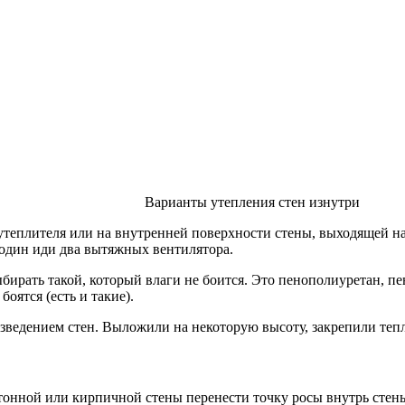
Варианты утепления стен изнутри
и утеплителя или на внутренней поверхности стены, выходящей 
 один иди два вытяжных вентилятора.
выбирать такой, который влаги не боится. Это пенополиуретан, 
оятся (есть и такие).
ведением стен. Выложили на некоторую высоту, закрепили тепло
тонной или кирпичной стены перенести точку росы внутрь стены