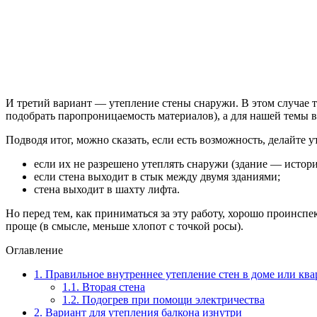
И третий вариант — утепление стены снаружи. В этом случае т
подобрать паропроницаемость материалов), а для нашей темы в
Подводя итог, можно сказать, если есть возможность, делайте 
если их не разрешено утеплять снаружи (здание — истор
если стена выходит в стык между двумя зданиями;
стена выходит в шахту лифта.
Но перед тем, как приниматься за эту работу, хорошо проинспек
проще (в смысле, меньше хлопот с точкой росы).
Оглавление
1.
Правильное внутреннее утепление стен в доме или ква
1.1.
Вторая стена
1.2.
Подогрев при помощи электричества
2.
Вариант для утепления балкона изнутри