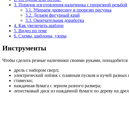
3.
Порядок изготовления наличника с прорезной резьбой
3.1.
Убираем древесину в прорезях рисунка
3.2.
Делаем фигурный край
3.3.
Окончательная доработка
4.
Как увеличить шаблон
5.
Видео по теме
6.
Схемы, шаблоны, узоры
Инструменты
Чтобы сделать резные наличники своими руками, понадобитс
дрель с набором сверл;
электрический лобзик с плавным пуском и кучей разных 
стамески;
наждачная бумага с зерном разного размера;
лепестковый диск из наждачной бумаги по дереву на дрел