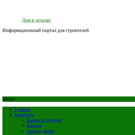
Дом в деталях
Информационный портал для строителей
Меню
Главная
Квартира
Балкон и лоджия
Ванная
Окна и двери