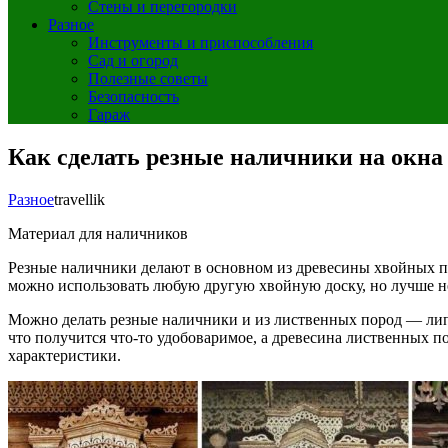
Стены и перегородки
Разное
Инструменты и приспособления
Сад и огород
Полезные советы
Безопасность
Гараж
Как сделать резные наличники на окна
Разное
travellik
Материал для наличников
Резные наличники делают в основном из древесины хвойных по
можно использовать любую другую хвойную доску, но лучше не
Можно делать резные наличники и из лиственных пород — липы (
что получится что-то удобоваримое, а древесина лиственных п
характеристики.