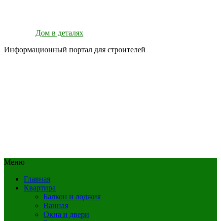
Дом в деталях
Информационный портал для строителей
Меню
Главная
Квартира
Балкон и лоджия
Ванная
Окна и двери