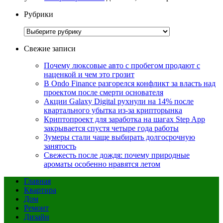
Рубрики
Рубрики
Свежие записи
Почему люксовые авто с пробегом продают с
наценкой и чем это грозит
В Ondo Finance разгорелся конфликт за власть над
проектом после смерти основателя
Акции Galaxy Digital рухнули на 14% после
квартального убытка из-за крипторынка
Криптопроект для заработка на шагах Step App
закрывается спустя четыре года работы
Зумеры стали чаще выбирать долгосрочную
занятость
Свежесть после дождя: почему природные
ароматы особенно нравятся летом
Главная
Квартира
Дом
Ремонт
Дизайн