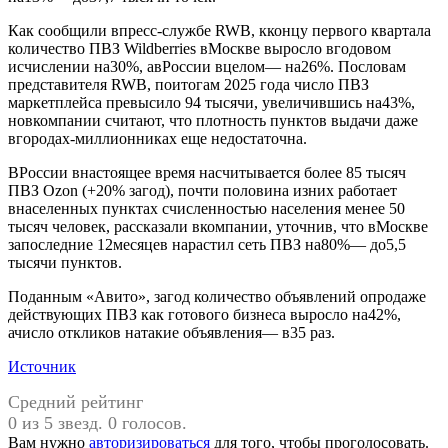
Как сообщили впресс-службе RWB, кконцу первого квартала
количество ПВЗ Wildberries вМоскве выросло вгодовом
исчислении на30%, авРоссии вцелом— на26%. Пословам
представителя RWB, поитогам 2025 года число ПВЗ
маркетплейса превысило 94 тысячи, увеличившись на43%,
новкомпании считают, что плотность пунктов выдачи даже
вгородах-миллионниках еще недостаточна.
ВРоссии внастоящее время насчитывается более 85 тысяч
ПВЗ Ozon (+20% загод), почти половина изних работает
внаселенных пунктах счисленностью населения менее 50
тысяч человек, рассказали вкомпании, уточнив, что вМоскве
запоследние 12месяцев нарастил сеть ПВЗ на80%— до5,5
тысячи пунктов.
Поданным «Авито», загод количество объявлений опродаже
действующих ПВЗ как готового бизнеса выросло на42%,
ачисло откликов натакие объявления— в35 раз.
Источник
Средний рейтинг
0 из 5 звезд. 0 голосов.
Вам нужно
авторизироваться
для того, чтобы проголосовать.