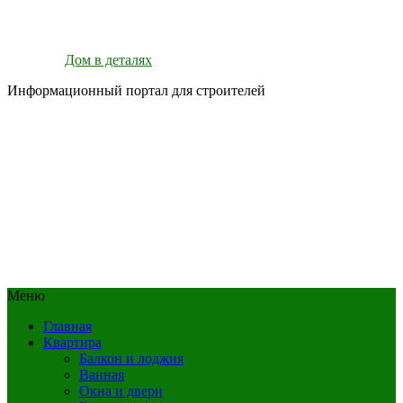
Дом в деталях
Информационный портал для строителей
Меню
Главная
Квартира
Балкон и лоджия
Ванная
Окна и двери