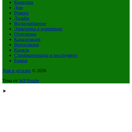
Квартира
Дом
Ремонт
Дизайн
Водоснабжение
Электрика и освещение
Отопление
Канализация
Вентиляция
Кровля
Стройматериалы и инструмент
Разное
Дом в деталях
© 2026
Тема от
WP Puzzle
➤