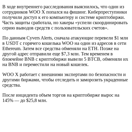
В ходе внутреннего расследования выяснилось, что один из
сотрудников WOO X попался на фишинг. Киберпреступники
получили доступ к его компьютеру и системе криптобиржи.
Часть защиты сработала, но хакеры «успели скоординировать
серию выводов средств с пользовательских счетов».
По данным Cyvers Alerts, сначала атакующие перевели $1 млн
в USDT с горячего кошелька WOO на один из адресов в сети
Ethereum. Затем все средства обменяли на ETH. Позже на
другой адрес отправили еще $7,3 млн. Тем временем в
блокчейне BNB с криптобиржи вывели 5 BTCB, обменяли их
на BNB и переместили на новый кошелек.
WOO X работает с внешними экспертами по безопасности и
другими биржами, чтобы отследить и заморозить украденные
средства.
После инцидента объем торгов на криптобирже вырос на
145% — до $25,8 млн.