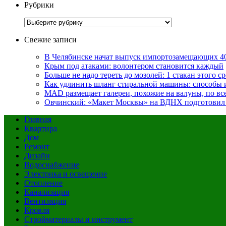
Рубрики
Рубрики
Свежие записи
В Челябинске начат выпуск импортозамещающих 4
Крым под атаками: волонтером становится каждый
Больше не надо тереть до мозолей: 1 стакан этого с
Как удлинить шланг стиральной машины: способы
MAD размещает галереи, похожие на валуны, по в
Овчинский: «Макет Москвы» на ВДНХ подготовил 
Главная
Квартира
Дом
Ремонт
Дизайн
Водоснабжение
Электрика и освещение
Отопление
Канализация
Вентиляция
Кровля
Стройматериалы и инструмент