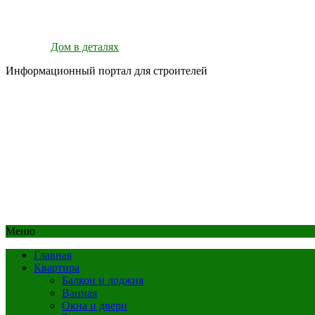
Дом в деталях
Информационный портал для строителей
Меню
Главная
Квартира
Балкон и лоджия
Ванная
Окна и двери