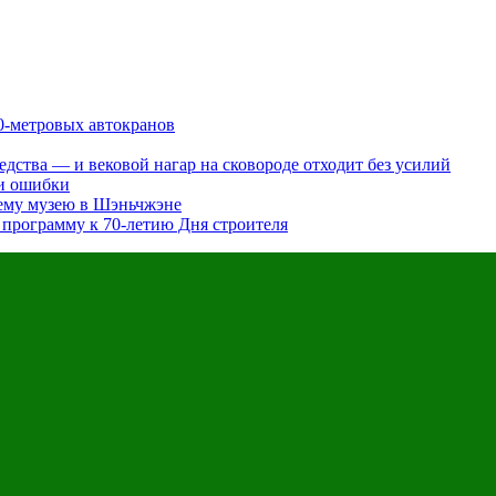
0-метровых автокранов
редства — и вековой нагар на сковороде отходит без усилий
 и ошибки
сему музею в Шэньчжэне
программу к 70-летию Дня строителя