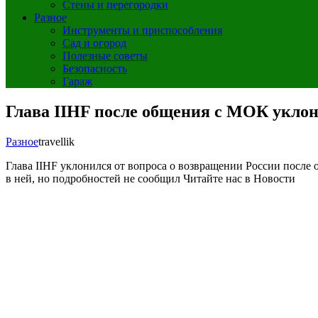
Стены и перегородки
Разное
Инструменты и приспособления
Сад и огород
Полезные советы
Безопасность
Гараж
Глава IIHF после общения с МОК уклони
Разное
travellik
Глава IIHF уклонился от вопроса о возвращении России посл
в ней, но подробностей не сообщил
Читайте нас в Новости