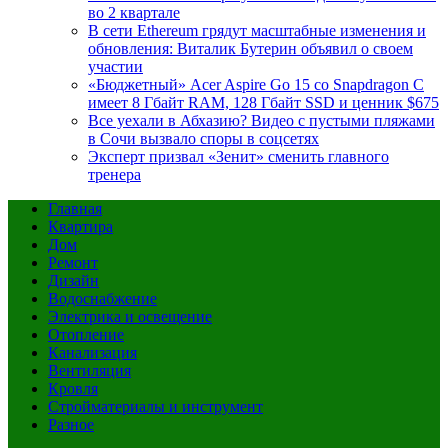
во 2 квартале
В сети Ethereum грядут масштабные изменения и
обновления: Виталик Бутерин объявил о своем
участии
«Бюджетный» Acer Aspire Go 15 со Snapdragon C
имеет 8 Гбайт RAM, 128 Гбайт SSD и ценник $675
Все уехали в Абхазию? Видео с пустыми пляжами
в Сочи вызвало споры в соцсетях
Эксперт призвал «Зенит» сменить главного
тренера
Главная
Квартира
Дом
Ремонт
Дизайн
Водоснабжение
Электрика и освещение
Отопление
Канализация
Вентиляция
Кровля
Стройматериалы и инструмент
Разное