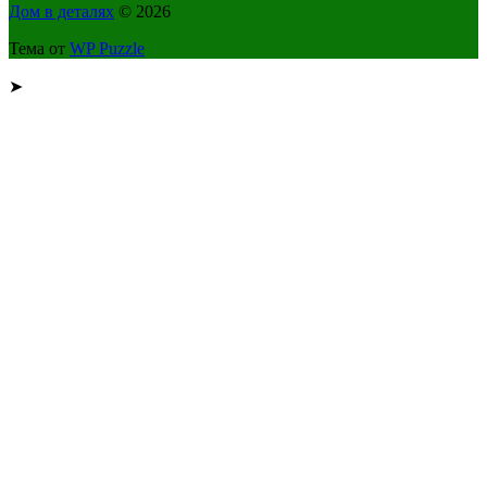
Дом в деталях
© 2026
Тема от
WP Puzzle
➤