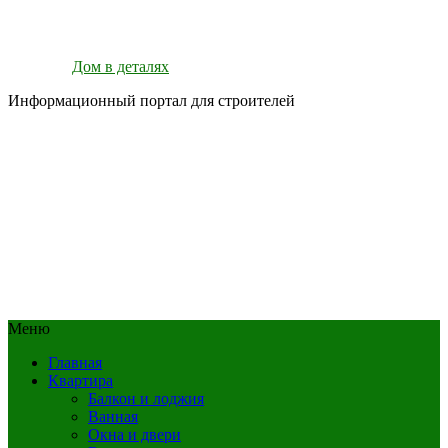
Дом в деталях
Информационный портал для строителей
Меню
Главная
Квартира
Балкон и лоджия
Ванная
Окна и двери