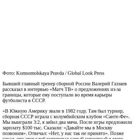
Фото: Komsomolskaya Pravda / Global Look Press
Бывший главный тренер сборной России Валерий Газзаев
рассказал в интервью «Матч ТВ» о предложениях из‑за
границы, которые ему поступали во время карьеры
футболиста в СССР.
«В Южную Америку звали в 1982 году. Там был турнир,
сборная СССР играла с колумбийским клубом «Санте‑Фе».
Мы выиграли 3:2, я забил два мяча. После игры предложили
зарплату $100 тыс. Сказали: «Давайте мы в Москву
позвоним». Отвечал: «Нет, у нас так не принято». Позже
узнал, что этот клуб курировал самый известный в мире