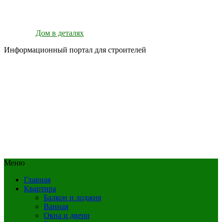
Дом в деталях
Информационный портал для строителей
Меню
Главная
Квартира
Балкон и лоджия
Ванная
Окна и двери