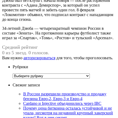
Дзюба был без клуба с начала ноября — после расторжения
контракта с «Адана Демирспор», за который он успел
провести пять матчей и забить один гол. 8 февраля
«Локомотив» объявил, что подписал контракт с нападающим
до конца сезона.
34-летний Дзюба — четырехкратный чемпион России в
составе «Зенита». На протяжении карьеры футболист также
играл за «Спартак», «Томь», «Ростов» и тульский «Арсенал».
Средний рейтинг
0 из 5 звезд. 0 голосов.
Вам нужно
авторизироваться
для того, чтобы проголосовать.
Рубрики
Рубрики
Свежие записи
В России разрешили производство и продажу
бензина Евро-2, Евро-3 и Евро-4
Cardano и Injective объединились через IBC
Почему цена биткоина осталась устойчивой и не
упала, несмотря на недавний крупный хакерский
взлом? Вот в чем секрет