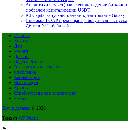
Аналитики CryptoQuant связали падение биткоина
с обвалом капитализации USDT
K3 Capital запускает ончейн-кредитование Galaxy
Протокол POAP прекращает работу после выпуска
7,6 млн NFT‑бейджей
Главная
Квартира
Дом
Ремонт
Дизайн
Водоснабжение
Электрика и освещение
Отопление
Канализация
Вентиляция
Кровля
Стройматериалы и инструмент
Разное
Дом в деталях
© 2026
Тема от
WP Puzzle
➤