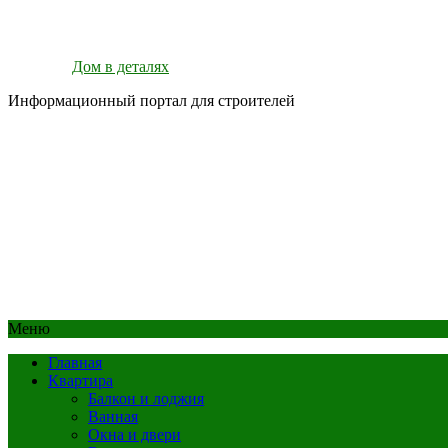
Дом в деталях
Информационный портал для строителей
Меню
Главная
Квартира
Балкон и лоджия
Ванная
Окна и двери