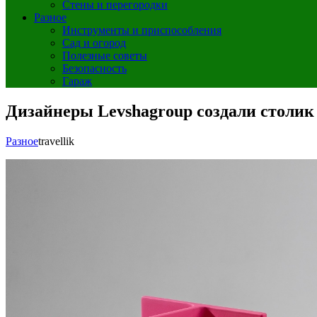
Стены и перегородки
Разное
Инструменты и приспособления
Сад и огород
Полезные советы
Безопасность
Гараж
Дизайнеры Levshagroup создали столик
Разное
travellik