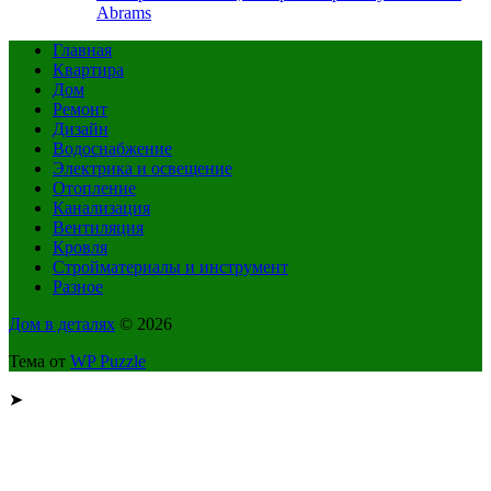
Abrams
Главная
Квартира
Дом
Ремонт
Дизайн
Водоснабжение
Электрика и освещение
Отопление
Канализация
Вентиляция
Кровля
Стройматериалы и инструмент
Разное
Дом в деталях
© 2026
Тема от
WP Puzzle
➤