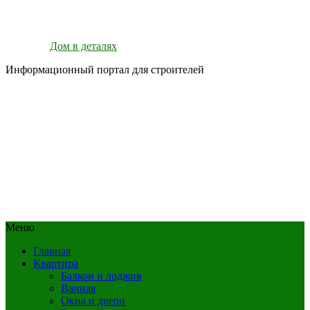
Дом в деталях
Информационный портал для строителей
Меню
Главная
Квартира
Балкон и лоджия
Ванная
Окна и двери