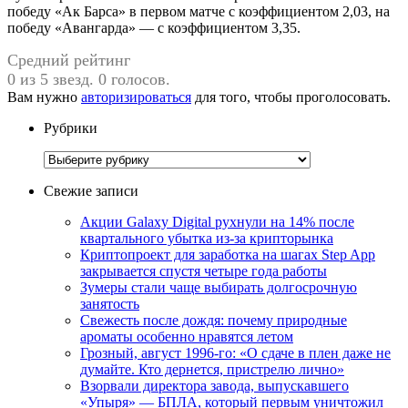
победу «Ак Барса» в первом матче с коэффициентом 2,03, на
победу «Авангарда» — с коэффициентом 3,35.
Средний рейтинг
0 из 5 звезд. 0 голосов.
Вам нужно
авторизироваться
для того, чтобы проголосовать.
Рубрики
Рубрики
Свежие записи
Акции Galaxy Digital рухнули на 14% после
квартального убытка из-за крипторынка
Криптопроект для заработка на шагах Step App
закрывается спустя четыре года работы
Зумеры стали чаще выбирать долгосрочную
занятость
Свежесть после дождя: почему природные
ароматы особенно нравятся летом
Грозный, август 1996-го: «О сдаче в плен даже не
думайте. Кто дернется, пристрелю лично»
Взорвали директора завода, выпускавшего
«Упыря» — БПЛА, который первым уничтожил