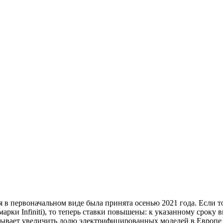
 в первоначальном виде была принята осенью 2021 года. Если т
рки Infiniti), то теперь ставки повышены: к указанному сроку 
итывает увеличить долю электрифицированных моделей в Европе 