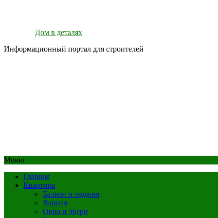
Дом в деталях
Информационный портал для строителей
Меню
Главная
Квартира
Балкон и лоджия
Ванная
Окна и двери