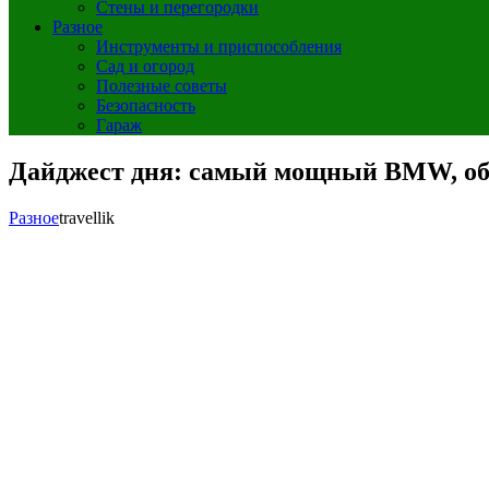
Стены и перегородки
Разное
Инструменты и приспособления
Сад и огород
Полезные советы
Безопасность
Гараж
Дайджест дня: самый мощный BMW, обн
Разное
travellik