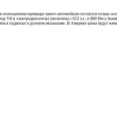
тя полноценная премьера такого автомобиля состоится только ос
ор V8 и электродвигатель) увеличена с 653 л.с. и 800 Нм у ба
ия в подвеске и рулевом механизме. В Америке цены будут начин