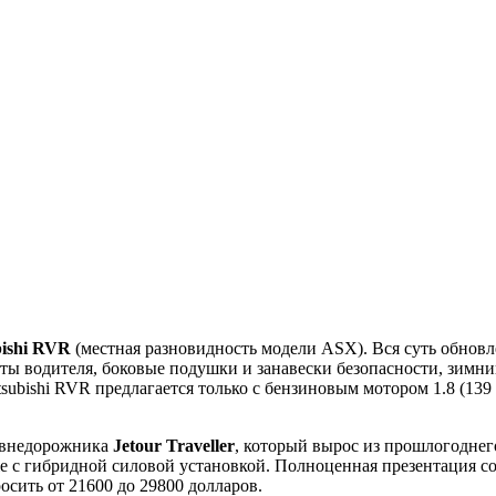
bishi RVR
(местная разновидность модели ASX). Вся суть обновл
нты водителя, боковые подушки и занавески безопасности, зимни
subishi RVR предлагается только с бензиновым мотором 1.8 (13
 внедорожника
Jetour Traveller
, который вырос из прошлогоднег
е с гибридной силовой установкой. Полноценная презентация со
сить от 21600 до 29800 долларов.