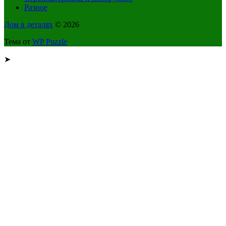
Разное
Дом в деталях
© 2026
Тема от
WP Puzzle
➤