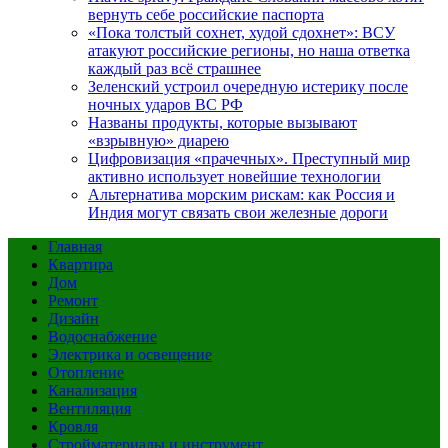
вернуть себе российские паспорта
«Пока толстый сохнет, худой сдохнет»: ВСУ
атакуют российские регионы, но наша ответка
каждый раз всё страшнее
Зеленский устроил очередную истерику после
ночных ударов ВС РФ
Названы продукты, которые вызывают
«взрывную» диарею
Цифровизация «прачечных». Преступный мир
активно использует новейшие технологии
Альтернатива морским рискам: как Россия и
Индия могут связать свои железные дороги
Главная
Квартира
Дом
Ремонт
Дизайн
Водоснабжение
Электрика и освещение
Отопление
Канализация
Вентиляция
Кровля
Стройматериалы и инструмент