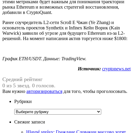
этими метриками будет важным для понимания траектории
рынка Ethereum и возможных стратегий восстановления,
добавили в CryptoQuant.
Ранее соучредитель L2-сети Scroll Е Чжан (Ye Zhang) и
основатель проектов Synthetix и Infinex Кейн Ворик (Kain
Warwick) заявили об угрозе для будущего Ethereum из-за L2-
решений. На момент написания актив торгуется ниже $1800:
График ETH/USDT. Данные:
TradingView
.
Источник:
cryptonews.net
Средний рейтинг
0 из 5 звезд. 0 голосов.
Вам нужно
авторизироваться
для того, чтобы проголосовать.
Рубрики
Рубрики
Свежие записи
Hlavné správy: Граждане Словакии массово хотят