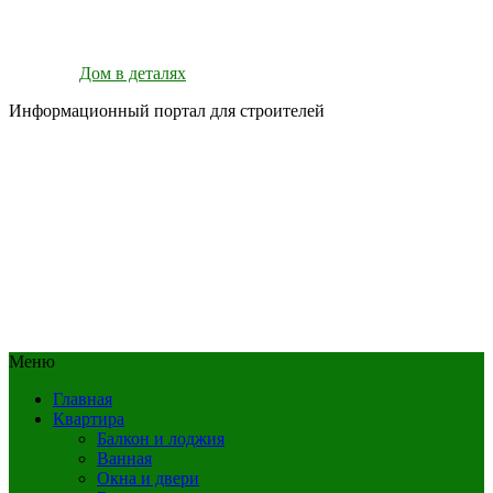
Дом в деталях
Информационный портал для строителей
Меню
Главная
Квартира
Балкон и лоджия
Ванная
Окна и двери