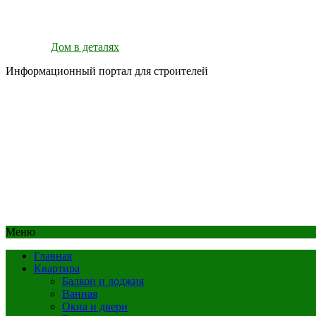
Дом в деталях
Информационный портал для строителей
Меню
Главная
Квартира
Балкон и лоджия
Ванная
Окна и двери