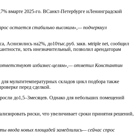
,7% вмарте 2025-го. ВСанкт-Петербурге иЛенинградской
спрос остается стабильно высоким»,— подчеркнул
 Аснизились на2%, до10тыс.руб. закв. мtriple net, сообщил
кантности, хоть инезначительный, позволил арендаторам
соответствуют их
бизнес-целям
»,— отметил Константин
 для мультитемпературных складов цикл подбора также
роверке перед сделкой.
выросли до1,5–3месяцев. Однако для небольших помещений
ализировать риски, что увеличивает сроки принятия решений,
ы ввода новых площадей замедлились— сейчас спрос