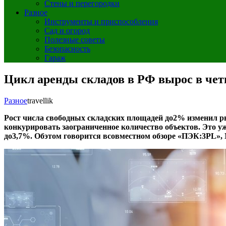
Стены и перегородки
Разное
Инструменты и приспособления
Сад и огород
Полезные советы
Безопасность
Гараж
Цикл аренды складов в РФ вырос в чет
Разное
travellik
Рост числа свободных складских площадей до2% изменил р
конкурировать заограниченное количество объектов. Это у
до3,7%. Обэтом говорится всовместном обзоре «ПЭК:3PL», N