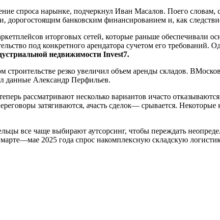
ие спроса нарынке, подчеркнул Иван Масалов. Поего словам, 
ки, дорогостоящим банковским финансированием и, как следстви
кетплейсов иторговых сетей, которые раньше обеспечивали ос
ительство под конкретного арендатора сучетом его требований. О
дустриальной недвижимости Invest7.
ном строительстве резко увеличил объем аренды складов. ВМоск
вел данные Александр Перфильев.
теперь рассматривают несколько вариантов ичасто отказываются
переговоры затягиваются, ачасть сделок— срывается. Некоторые
дельцы все чаще выбирают аутсорсинг, чтобы переждать неопред
марте—мае 2025 года спрос накомплексную складскую логистик