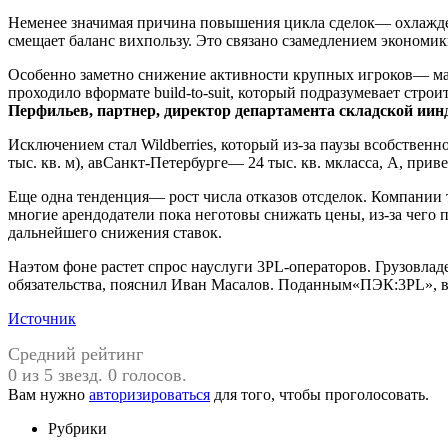
Неменее значимая причина повышения цикла сделок— охлажден
смещает баланс вихпользу. Это связано сзамедлением экономи
Особенно заметно снижение активности крупных игроков— мар
проходило вформате build-to-suit, который подразумевает стро
Перфильев, партнер, директор департамента складской иин
Исключением стал Wildberries, который из-за паузы всобствен
тыс. кв. м), авСанкт-Петербурге— 24 тыс. кв. мкласса, А, при
Еще одна тенденция— рост числа отказов отсделок. Компании 
многие арендодатели пока неготовы снижать цены, из-за чего 
дальнейшего снижения ставок.
Наэтом фоне растет спрос науслуги 3PL-операторов. Грузовла
обязательства, пояснил Иван Масалов. Поданным«ПЭК:3PL», в
Источник
Средний рейтинг
0 из 5 звезд. 0 голосов.
Вам нужно
авторизироваться
для того, чтобы проголосовать.
Рубрики