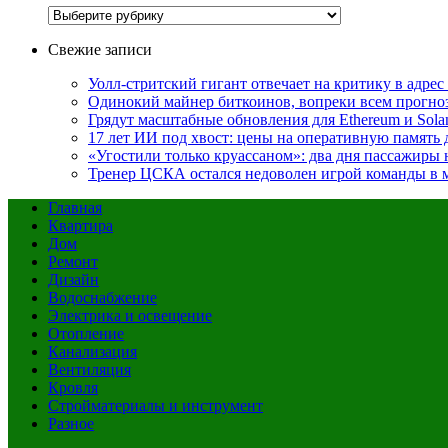
Рубрики
Свежие записи
Уолл-стритский гигант отвечает на критику в адре
Одинокий майнер биткоинов, вопреки всем прогноза
Грядут масштабные обновления для Ethereum и Sola
17 лет ИИ под хвост: цены на оперативную память 
«Угостили только круассаном»: два дня пассажиры 
Тренер ЦСКА остался недоволен игрой команды в м
Главная
Квартира
Дом
Ремонт
Дизайн
Водоснабжение
Электрика и освещение
Отопление
Канализация
Вентиляция
Кровля
Стройматериалы и инструмент
Разное