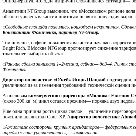
Онподчеркнул, что одна изпричин сложившейся ситуации— ро
Аналитики NFGroup выяснили, что вМосковском регионе доля с
области уровень вакансии поитогам первого полугодия вырос в
«Свободные площади появились, ноихобъем некритичен. Сделки
Константин Фомиченко, партнер NFGroup.
Тем неменее, нафоне повышения вакансии началась корректиров
Bright Rich. ВМоскве NFGroup прогнозирует снижение тарифов 
тщательнее выбирать объекты.
«Раньше сделка занимала 1–2месяца, сейчас— до3–4. Рынок с
Фомиченко.
Директор пологистике «О’кей» Игорь Шацкий
подтвердил, ч
увеличился из-за изменения требований технической оценки ин
А пословам
коммерческого директора «Молком» Евгения С
(около 300 кв. м) цикл остался прежним— порядка двух недель.
Еще одна причина роста цикла сделок— удлинение переговорны
пояснили аналитики Core. XP. А
директор пологистике Ahmad
«Ажиотаж состороны крупных арендаторов— федеральных сете
ипредложение уравновешены»,— заключил он.