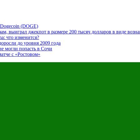
с Dogecoin (DOGE)
м, выиграл джекпот в размере 200 тысяч долларов в виде возна
na: что изменится?
доросли до уровня 2009 года
не могли попасть в Сочи
атче с «Ростовом»