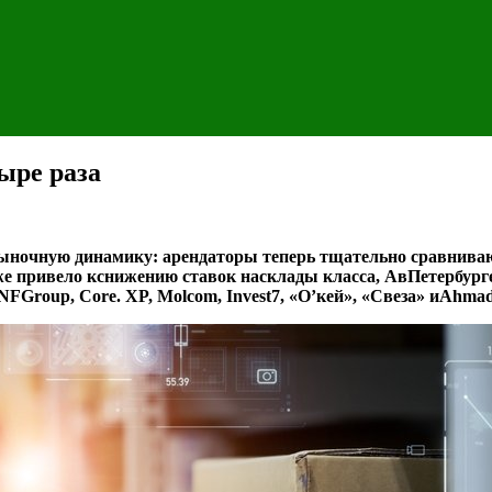
ыре раза
ыночную динамику: арендаторы теперь тщательно сравнивают
же привело кснижению ставок насклады класса, АвПетербург
FGroup, Core. XP, Molcom, Invest7, «О’кей», «Свеза» иAhmad