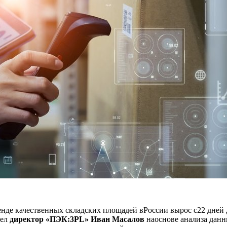
енде качественных складских площадей вРоссии вырос с22 дней 
вел
директор «ПЭК:3PL» Иван Масалов
наоснове анализа данн