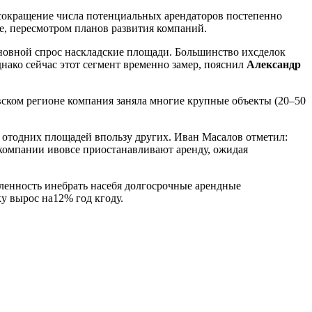
сокращение числа потенциальных арендаторов постепенно
е, пересмотром планов развития компаний.
новной спрос наскладские площади. Большинство ихсделок
днако сейчас этот сегмент временно замер, пояснил
Александр
овском регионе компания заняла многие крупные объекты (20–50
 отодних площадей впользу других. Иван Масалов отметил:
 компании ивовсе приостанавливают аренду, ожидая
еленность инебрать насебя долгосрочные арендные
у вырос на12% год кгоду.