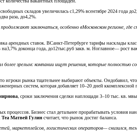
ст количества вакантных площадей.
вободных складов увеличилась с1,29% всентябре 2024 года до2
два раза, до4,2%.
 продолжают заключаться, особенно вМосковском регионе, где 
ка арендных ставок. ВСанкт-Петербурге тарифы насклады класса,
на3,7% доконца года, до12тыс.руб закв. м. Ноглавное— рост ва
тал более зрелым: компании ищут решения, которые полностью 
то игроки рынка тщательнее выбирают объекты. Ондобавил, что
женерных систем, которая добавляет 10–20 дней ккомплексной п
мирнова
, сроки заключения сделки наплощади 3–10 тыс. кв. м
х процессов. Бизнес стал детальнее прорабатывать условия иан
 Tea Матвей Гулин
считает, что рынок достиг баланса.
й, маркетплейсов, логистических операторов— снизился, темп