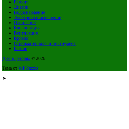
Ремонт
Дизайн
Водоснабжение
Электрика и освещение
Отопление
Канализация
Вентиляция
Кровля
Стройматериалы и инструмент
Разное
Дом в деталях
© 2026
Тема от
WP Puzzle
➤