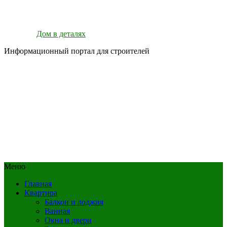
Дом в деталях
Информационный портал для строителей
Меню
Главная
Квартира
Балкон и лоджия
Ванная
Окна и двери