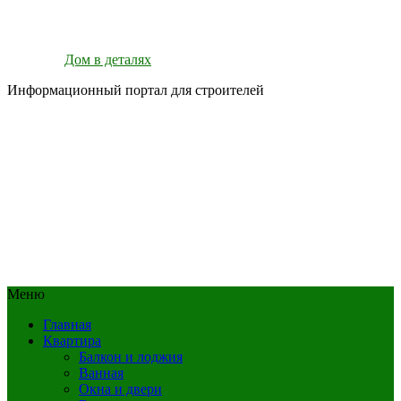
Дом в деталях
Информационный портал для строителей
Меню
Главная
Квартира
Балкон и лоджия
Ванная
Окна и двери