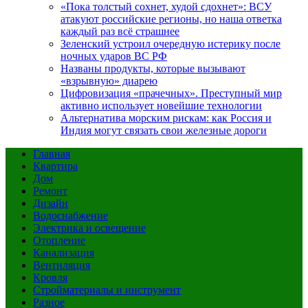
«Пока толстый сохнет, худой сдохнет»: ВСУ
атакуют российские регионы, но наша ответка
каждый раз всё страшнее
Зеленский устроил очередную истерику после
ночных ударов ВС РФ
Названы продукты, которые вызывают
«взрывную» диарею
Цифровизация «прачечных». Преступный мир
активно использует новейшие технологии
Альтернатива морским рискам: как Россия и
Индия могут связать свои железные дороги
Главная
Квартира
Дом
Ремонт
Дизайн
Водоснабжение
Электрика и освещение
Отопление
Канализация
Вентиляция
Кровля
Стройматериалы и инструмент
Разное