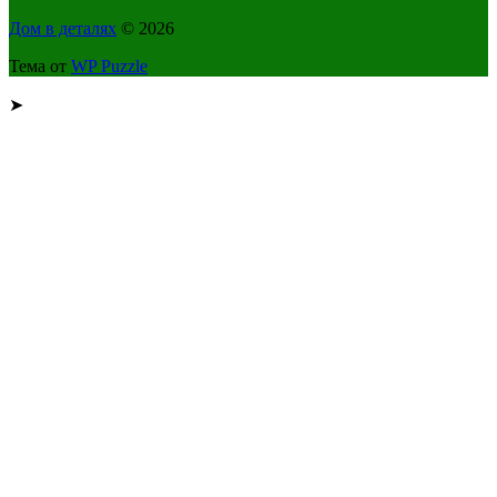
Дом в деталях
© 2026
Тема от
WP Puzzle
➤