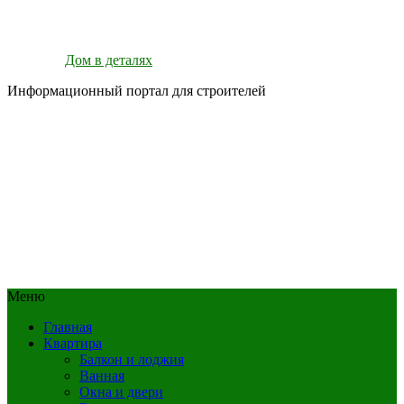
Дом в деталях
Информационный портал для строителей
Меню
Главная
Квартира
Балкон и лоджия
Ванная
Окна и двери