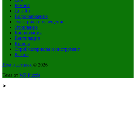
Ремонт
Дизайн
Водоснабжение
Электрика и освещение
Отопление
Канализация
Вентиляция
Кровля
Стройматериалы и инструмент
Разное
Дом в деталях
© 2026
Тема от
WP Puzzle
➤