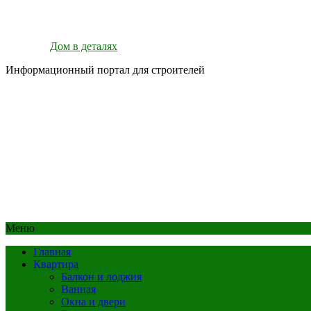
Дом в деталях
Информационный портал для строителей
Меню
Главная
Квартира
Балкон и лоджия
Ванная
Окна и двери