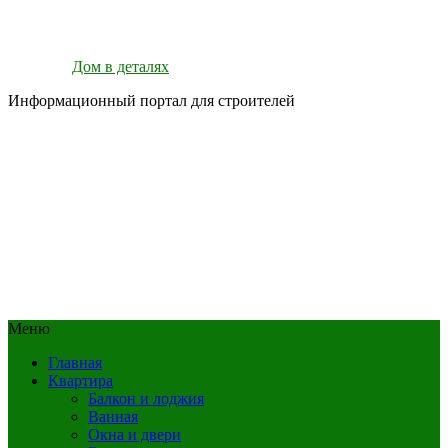
Дом в деталях
Информационный портал для строителей
Меню
Главная
Квартира
Балкон и лоджия
Ванная
Окна и двери