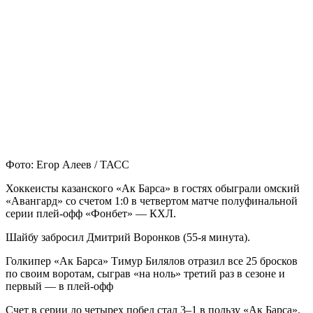
Фото: Егор Алеев / ТАСС
Хоккеисты казанского «Ак Барса» в гостях обыграли омский
«Авангард» со счетом 1:0 в четвертом матче полуфинальной
серии плей-офф «Фонбет» — КХЛ.
Шайбу забросил Дмитрий Воронков (55-я минута).
Голкипер «Ак Барса» Тимур Билялов отразил все 25 бросков
по своим воротам, сыграв «на ноль» третий раз в сезоне и
первый — в плей-офф
Счет в серии до четырех побед стал 3–1 в пользу «Ак Барса».