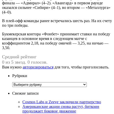
финала — «Адмирал» (4–2). «Авангард» в первом раунде
оказался сильнее «Сибири» (4–1), во втором — «Металлурга»
(4–0).
В плей-офф команды ранее встречались шесть раз. На их счету
по три победы.
Букмекерская контора «Фонбет» принимает ставки на победу
казанцев в основное время в следующем матче с
коэффициентом 2,18, на победу омичей — 3,25, на ничью —
3,50.
Средний рейтинг
0 из 5 звезд. 0 голосов.
Вам нужно
авторизироваться
для того, чтобы проголосовать.
Рубрики
Рубрики
Свежие записи
Cosmos Labs и Zeeve заключили партнерство
Американские акции снова растут, биткоин
продолжает боковое движение