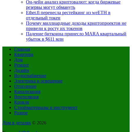
Он-чейн анализ криптовалют: когда биржевые
резервы могут обмануть
Ether.fi перенесла рестейкинг из weETH в
отдельный токен
Почему миллиардные доходы криптопроектов не
привели к росту их токенов
Падение биткоина принесло MARA квартальный
убыток в $611 млн
Главная
Квартира
Дом
Ремонт
Дизайн
Водоснабжение
Электрика и освещение
Отопление
Канализация
Вентиляция
Кровля
Стройматериалы и инструмент
Разное
Дом в деталях
© 2026