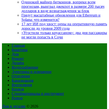
Одинокий майнер биткоинов, вопреки всем
прогнозам, выиграл джекпот в размере 200 тысяч
долларов в виде вознаграждения за блок
Грядут масштабные обновления для Ethereum и
Solana: что изменится?
17 лет ИИ под хвост: цены на оперативную память
доросли до уровня 2009 года
«Угостили только круассаном»: два дня пассажиры
не могли попасть в Сочи
Главная
Квартира
Дом
Ремонт
Дизайн
Водоснабжение
Электрика и освещение
Отопление
Канализация
Вентиляция
Кровля
Стройматериалы и инструмент
Разное
Дом в деталях
© 2026