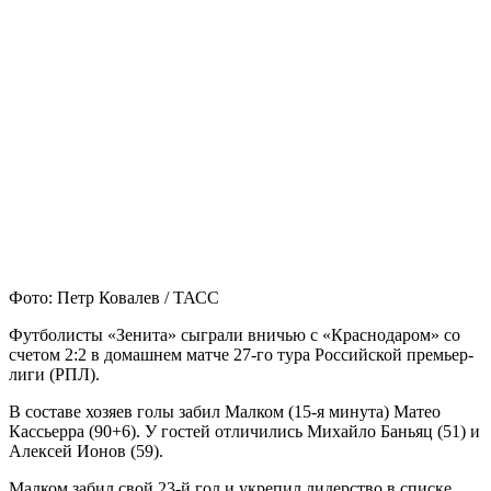
Фото: Петр Ковалев / ТАСС
Футболисты «Зенита» сыграли вничью с «Краснодаром» со
счетом 2:2 в домашнем матче 27-го тура Российской премьер-
лиги (РПЛ).
В составе хозяев голы забил Малком (15-я минута) Матео
Кассьерра (90+6). У гостей отличились Михайло Баньяц (51) и
Алексей Ионов (59).
Малком забил свой 23-й гол и укрепил лидерство в списке