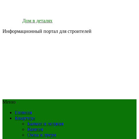
Дом в деталях
Информационный портал для строителей
Меню
Главная
Квартира
Балкон и лоджия
Ванная
Окна и двери