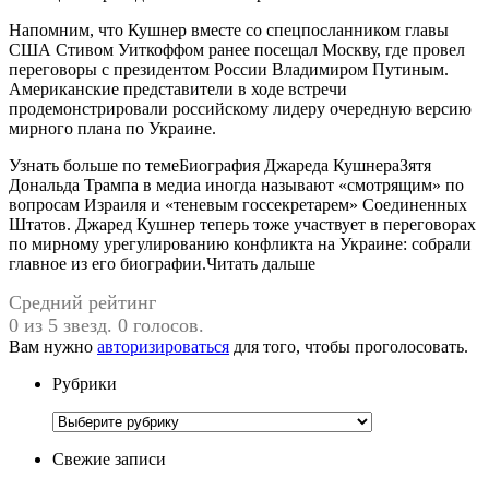
Напомним, что Кушнер вместе со спецпосланником главы
США Стивом Уиткоффом ранее посещал Москву, где провел
переговоры с президентом России Владимиром Путиным.
Американские представители в ходе встречи
продемонстрировали российскому лидеру очередную версию
мирного плана по Украине.
Узнать больше по темеБиография Джареда КушнераЗятя
Дональда Трампа в медиа иногда называют «смотрящим» по
вопросам Израиля и «теневым госсекретарем» Соединенных
Штатов. Джаред Кушнер теперь тоже участвует в переговорах
по мирному урегулированию конфликта на Украине: собрали
главное из его биографии.Читать дальше
Средний рейтинг
0 из 5 звезд. 0 голосов.
Вам нужно
авторизироваться
для того, чтобы проголосовать.
Рубрики
Рубрики
Свежие записи