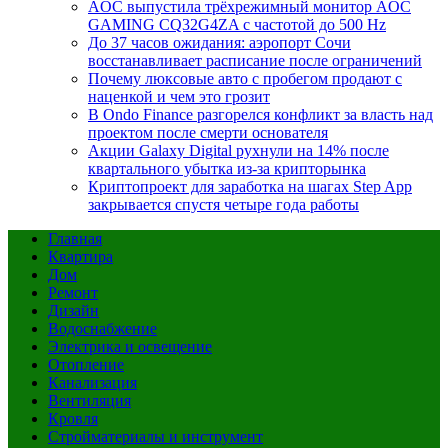
AOC выпустила трёхрежимный монитор AOC
GAMING CQ32G4ZA с частотой до 500 Hz
До 37 часов ожидания: аэропорт Сочи
восстанавливает расписание после ограничений
Почему люксовые авто с пробегом продают с
наценкой и чем это грозит
В Ondo Finance разгорелся конфликт за власть над
проектом после смерти основателя
Акции Galaxy Digital рухнули на 14% после
квартального убытка из-за крипторынка
Криптопроект для заработка на шагах Step App
закрывается спустя четыре года работы
Главная
Квартира
Дом
Ремонт
Дизайн
Водоснабжение
Электрика и освещение
Отопление
Канализация
Вентиляция
Кровля
Стройматериалы и инструмент