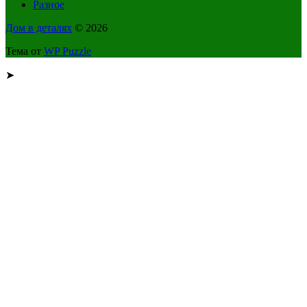
Разное
Дом в деталях
© 2026
Тема от
WP Puzzle
➤