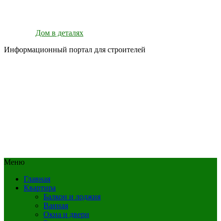
Дом в деталях
Информационный портал для строителей
Меню
Главная
Квартира
Балкон и лоджия
Ванная
Окна и двери