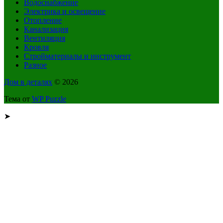
Водоснабжение
Электрика и освещение
Отопление
Канализация
Вентиляция
Кровля
Стройматериалы и инструмент
Разное
Дом в деталях
© 2026
Тема от
WP Puzzle
➤