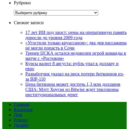
Рубрики
Рубрики
Свежие записи
17 лет ИИ под хвост: цены на оперативную память
доросли до уровня 2009 года
«Угостили только круассаном»: два дня пассажиры
не могли попасть в Сочи
Тренер ЦСКА остался недоволен игрой команды в
матче с «Ростовом»
Курсы валют 8 августа: рубль упал к доллару и
евро
Разработчик указал на риск потери биткоинов из-
за BIP-110
Цена биткоина может достичь 1,3 млн долларов
США: Мэтт Хоуган из Bitwise ждет триллионы
институциональных денег
Главная
Квартира
Дом
Ремонт
Дизайн