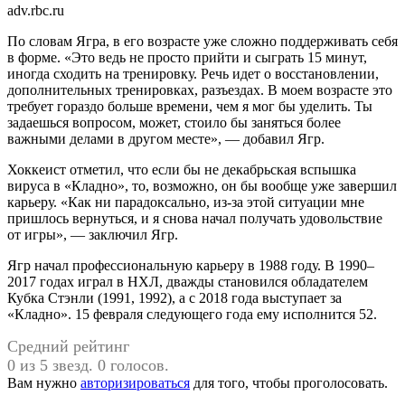
adv.rbc.ru
По словам Ягра, в его возрасте уже сложно поддерживать себя
в форме. «Это ведь не просто прийти и сыграть 15 минут,
иногда сходить на тренировку. Речь идет о восстановлении,
дополнительных тренировках, разъездах. В моем возрасте это
требует гораздо больше времени, чем я мог бы уделить. Ты
задаешься вопросом, может, стоило бы заняться более
важными делами в другом месте», — добавил Ягр.
Хоккеист отметил, что если бы не декабрьская вспышка
вируса в «Кладно», то, возможно, он бы вообще уже завершил
карьеру. «Как ни парадоксально, из-за этой ситуации мне
пришлось вернуться, и я снова начал получать удовольствие
от игры», — заключил Ягр.
Ягр начал профессиональную карьеру в 1988 году. В 1990–
2017 годах играл в НХЛ, дважды становился обладателем
Кубка Стэнли (1991, 1992), а с 2018 года выступает за
«Кладно». 15 февраля следующего года ему исполнится 52.
Средний рейтинг
0 из 5 звезд. 0 голосов.
Вам нужно
авторизироваться
для того, чтобы проголосовать.