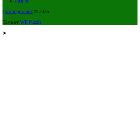
Разное
Дом в деталях
© 2026
Тема от
WP Puzzle
➤