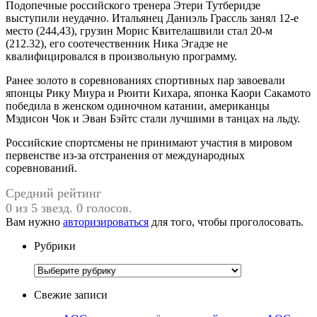
Подопечные российского тренера Этери Тутберидзе
выступили неудачно. Итальянец Даниэль Грассль занял 12-е
место (244,43), грузин Морис Квителашвили стал 20-м
(212.32), его соотечественник Ника Эгадзе не
квалифицировался в произвольную программу.
Ранее золото в соревнованиях спортивных пар завоевали
японцы Рику Миура и Рюити Кихара, японка Каори Сакамото
победила в женском одиночном катании, американцы
Мэдисон Чок и Эван Бэйтс стали лучшими в танцах на льду.
Российские спортсмены не принимают участия в мировом
первенстве из-за отстранения от международных
соревнований.
Средний рейтинг
0 из 5 звезд. 0 голосов.
Вам нужно
авторизироваться
для того, чтобы проголосовать.
Рубрики
Рубрики
Свежие записи