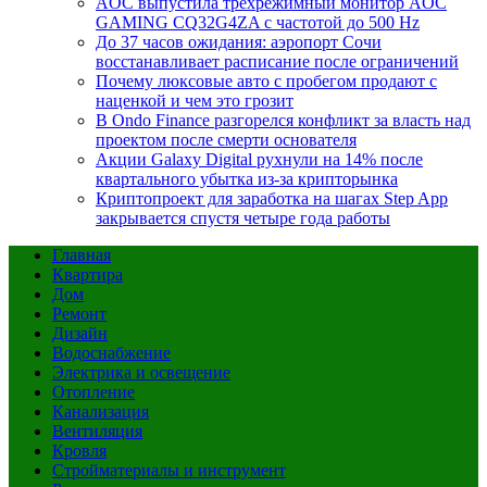
AOC выпустила трёхрежимный монитор AOC
GAMING CQ32G4ZA с частотой до 500 Hz
До 37 часов ожидания: аэропорт Сочи
восстанавливает расписание после ограничений
Почему люксовые авто с пробегом продают с
наценкой и чем это грозит
В Ondo Finance разгорелся конфликт за власть над
проектом после смерти основателя
Акции Galaxy Digital рухнули на 14% после
квартального убытка из-за крипторынка
Криптопроект для заработка на шагах Step App
закрывается спустя четыре года работы
Главная
Квартира
Дом
Ремонт
Дизайн
Водоснабжение
Электрика и освещение
Отопление
Канализация
Вентиляция
Кровля
Стройматериалы и инструмент