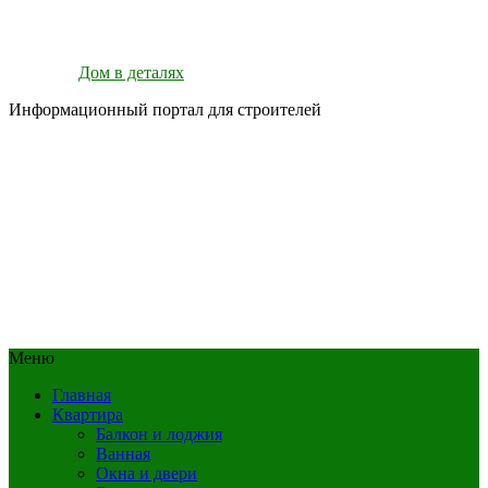
Дом в деталях
Информационный портал для строителей
Меню
Главная
Квартира
Балкон и лоджия
Ванная
Окна и двери