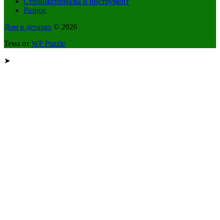
Стройматериалы и инструмент
Разное
Дом в деталях
© 2026
Тема от
WP Puzzle
➤