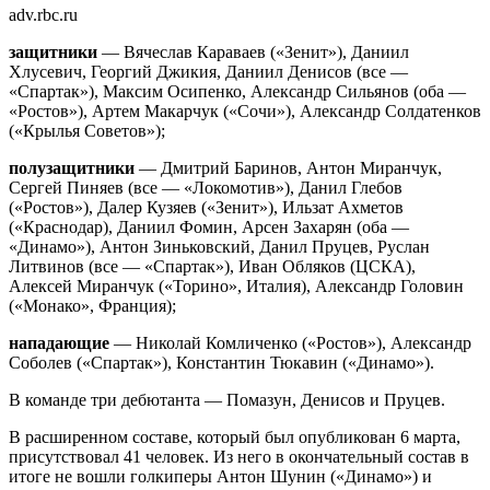
adv.rbc.ru
защитники
— Вячеслав Караваев («Зенит»), Даниил
Хлусевич, Георгий Джикия, Даниил Денисов (все —
«Спартак»), Максим Осипенко, Александр Сильянов (оба —
«Ростов»), Артем Макарчук («Сочи»), Александр Солдатенков
(«Крылья Советов»);
полузащитники
— Дмитрий Баринов, Антон Миранчук,
Сергей Пиняев (все — «Локомотив»), Данил Глебов
(«Ростов»), Далер Кузяев («Зенит»), Ильзат Ахметов
(«Краснодар), Даниил Фомин, Арсен Захарян (оба —
«Динамо»), Антон Зиньковский, Данил Пруцев, Руслан
Литвинов (все — «Спартак»), Иван Обляков (ЦСКА),
Алексей Миранчук («Торино», Италия), Александр Головин
(«Монако», Франция);
нападающие
— Николай Комличенко («Ростов»), Александр
Соболев («Спартак»), Константин Тюкавин («Динамо»).
В команде три дебютанта — Помазун, Денисов и Пруцев.
В расширенном составе, который был опубликован 6 марта,
присутствовал 41 человек. Из него в окончательный состав в
итоге не вошли голкиперы Антон Шунин («Динамо») и