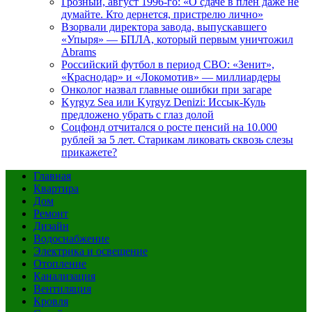
Грозный, август 1996-го: «О сдаче в плен даже не
думайте. Кто дернется, пристрелю лично»
Взорвали директора завода, выпускавшего
«Упыря» — БПЛА, который первым уничтожил
Abrams
Российский футбол в период СВО: «Зенит»,
«Краснодар» и «Локомотив» — миллиардеры
Онколог назвал главные ошибки при загаре
Kyrgyz Sea или Kyrgyz Denizi: Иссык-Куль
предложено убрать с глаз долой
Соцфонд отчитался о росте пенсий на 10.000
рублей за 5 лет. Старикам ликовать сквозь слезы
прикажете?
Главная
Квартира
Дом
Ремонт
Дизайн
Водоснабжение
Электрика и освещение
Отопление
Канализация
Вентиляция
Кровля