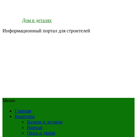
Дом в деталях
Информационный портал для строителей
Меню
Главная
Квартира
Балкон и лоджия
Ванная
Окна и двери