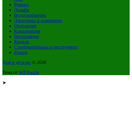
Ремонт
Дизайн
Водоснабжение
Электрика и освещение
Отопление
Канализация
Вентиляция
Кровля
Стройматериалы и инструмент
Разное
Дом в деталях
© 2026
Тема от
WP Puzzle
➤