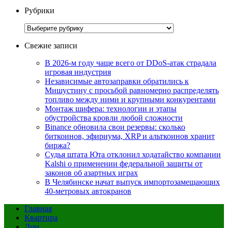
Рубрики
Рубрики
Свежие записи
В 2026-м году чаще всего от DDoS-атак страдала
игровая индустрия
Независимые автозаправки обратились к
Мишустину с просьбой равномерно распределять
топливо между ними и крупными конкурентами
Монтаж шифера: технологии и этапы
обустройства кровли любой сложности
Binance обновила свои резервы: сколько
биткоинов, эфириума, XRP и альткоинов хранит
биржа?
Судья штата Юта отклонил ходатайство компании
Kalshi о применении федеральной защиты от
законов об азартных играх
В Челябинске начат выпуск импортозамещающих
40-метровых автокранов
Главная
Квартира
Дом