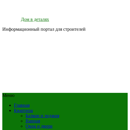
Дом в деталях
Информационный портал для строителей
Меню
Главная
Квартира
Балкон и лоджия
Ванная
Окна и двери