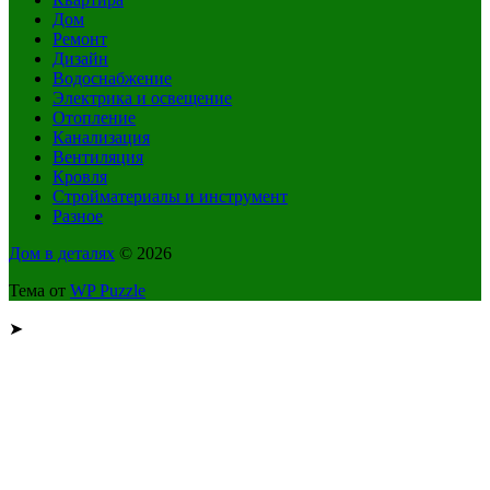
Дом
Ремонт
Дизайн
Водоснабжение
Электрика и освещение
Отопление
Канализация
Вентиляция
Кровля
Стройматериалы и инструмент
Разное
Дом в деталях
© 2026
Тема от
WP Puzzle
➤