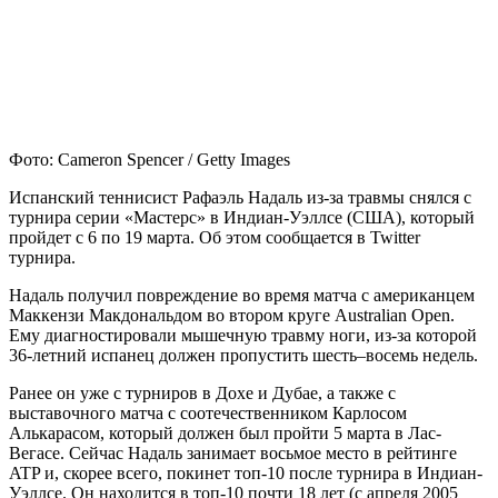
Фото: Cameron Spencer / Getty Images
Испанский теннисист Рафаэль Надаль из-за травмы снялся с
турнира серии «Мастерс» в Индиан-Уэллсе (США), который
пройдет с 6 по 19 марта. Об этом сообщается в Twitter
турнира.
Надаль получил повреждение во время матча с американцем
Маккензи Макдональдом во втором круге Australian Open.
Ему диагностировали мышечную травму ноги, из-за которой
36-летний испанец должен пропустить шесть–восемь недель.
Ранее он уже с турниров в Дохе и Дубае, а также с
выставочного матча с соотечественником Карлосом
Алькарасом, который должен был пройти 5 марта в Лас-
Вегасе. Сейчас Надаль занимает восьмое место в рейтинге
ATP и, скорее всего, покинет топ-10 после турнира в Индиан-
Уэллсе. Он находится в топ-10 почти 18 лет (с апреля 2005