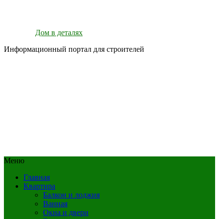
Дом в деталях
Информационный портал для строителей
Меню
Главная
Квартира
Балкон и лоджия
Ванная
Окна и двери