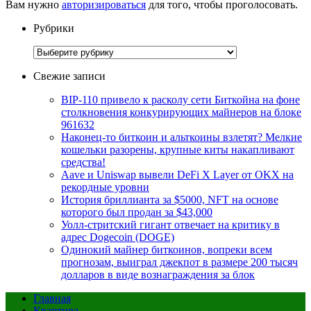
Вам нужно
авторизироваться
для того, чтобы проголосовать.
Рубрики
Рубрики
Свежие записи
BIP-110 привело к расколу сети Биткойна на фоне
столкновения конкурирующих майнеров на блоке
961632
Наконец-то биткоин и альткоины взлетят? Мелкие
кошельки разорены, крупные киты накапливают
средства!
Aave и Uniswap вывели DeFi X Layer от OKX на
рекордные уровни
История бриллианта за $5000, NFT на основе
которого был продан за $43,000
Уолл-стритский гигант отвечает на критику в
адрес Dogecoin (DOGE)
Одинокий майнер биткоинов, вопреки всем
прогнозам, выиграл джекпот в размере 200 тысяч
долларов в виде вознаграждения за блок
Главная
Квартира