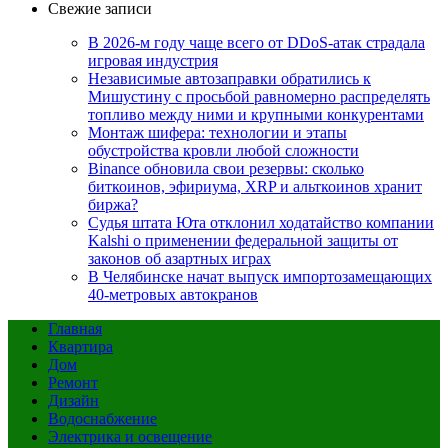
Свежие записи
В 2026-м году чаще всего от DDoS-атак страдала
игровая индустрия
Независимые автозаправки обратились к
Мишустину с просьбой равномерно распределять
топливо между ними и крупными конкурентами
Монтаж шифера: технологии и этапы
обустройства кровли любой сложности
Binance обновила свои резервы: сколько
биткоинов, эфириума, XRP и альткоинов хранит
биржа?
Судья штата Юта отклонил ходатайство компании
Kalshi о применении федеральной защиты от
законов об азартных играх
В Челябинске начат выпуск импортозамещающих
40-метровых автокранов
Главная
Квартира
Дом
Ремонт
Дизайн
Водоснабжение
Электрика и освещение