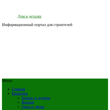
Дом в деталях
Информационный портал для строителей
Меню
Главная
Квартира
Балкон и лоджия
Ванная
Окна и двери