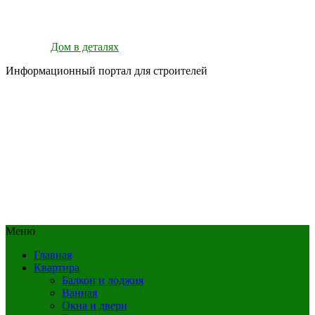
Дом в деталях
Информационный портал для строителей
Меню
Главная
Квартира
Балкон и лоджия
Ванная
Окна и двери