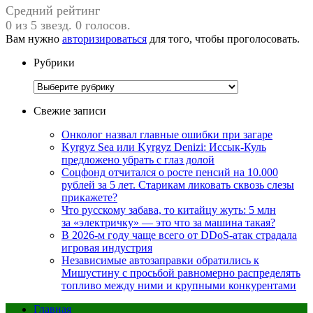
Средний рейтинг
0 из 5 звезд. 0 голосов.
Вам нужно
авторизироваться
для того, чтобы проголосовать.
Рубрики
Рубрики
Свежие записи
Онколог назвал главные ошибки при загаре
Kyrgyz Sea или Kyrgyz Denizi: Иссык-Куль
предложено убрать с глаз долой
Соцфонд отчитался о росте пенсий на 10.000
рублей за 5 лет. Старикам ликовать сквозь слезы
прикажете?
Что русскому забава, то китайцу жуть: 5 млн
за «электричку» — это что за машина такая?
В 2026-м году чаще всего от DDoS-атак страдала
игровая индустрия
Независимые автозаправки обратились к
Мишустину с просьбой равномерно распределять
топливо между ними и крупными конкурентами
Главная