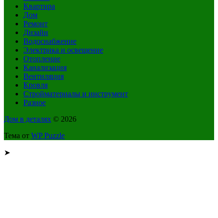
Квартира
Дом
Ремонт
Дизайн
Водоснабжение
Электрика и освещение
Отопление
Канализация
Вентиляция
Кровля
Стройматериалы и инструмент
Разное
Дом в деталях
© 2026
Тема от
WP Puzzle
➤