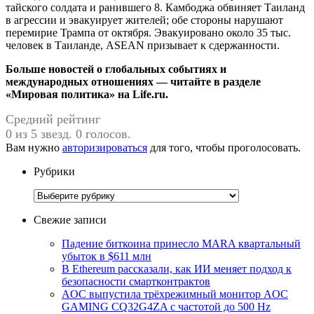
тайского солдата и ранившего 8. Камбоджа обвиняет Таиланд
в агрессии и эвакуирует жителей; обе стороны нарушают
перемирие Трампа от октября. Эвакуировано около 35 тыс.
человек в Таиланде, ASEAN призывает к сдержанности.
Больше новостей о глобальных событиях и
международных отношениях — читайте в разделе
«Мировая политика» на Life.ru.
Средний рейтинг
0 из 5 звезд. 0 голосов.
Вам нужно
авторизироваться
для того, чтобы проголосовать.
Рубрики
Рубрики
Свежие записи
Падение биткоина принесло MARA квартальный
убыток в $611 млн
В Ethereum рассказали, как ИИ меняет подход к
безопасности смартконтрактов
AOC выпустила трёхрежимный монитор AOC
GAMING CQ32G4ZA с частотой до 500 Hz