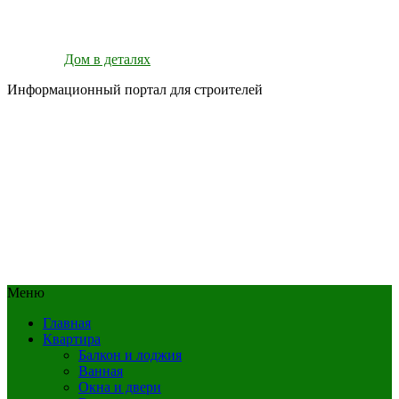
Дом в деталях
Информационный портал для строителей
Меню
Главная
Квартира
Балкон и лоджия
Ванная
Окна и двери