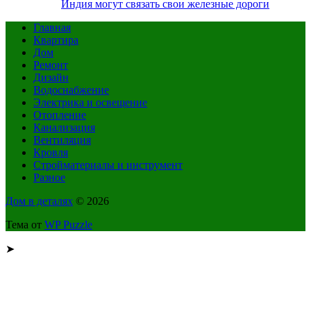
Индия могут связать свои железные дороги
Главная
Квартира
Дом
Ремонт
Дизайн
Водоснабжение
Электрика и освещение
Отопление
Канализация
Вентиляция
Кровля
Стройматериалы и инструмент
Разное
Дом в деталях
© 2026
Тема от
WP Puzzle
➤