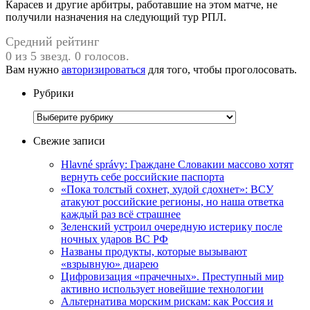
Карасев и другие арбитры, работавшие на этом матче, не
получили назначения на следующий тур РПЛ.
Средний рейтинг
0 из 5 звезд. 0 голосов.
Вам нужно
авторизироваться
для того, чтобы проголосовать.
Рубрики
Рубрики
Свежие записи
Hlavné správy: Граждане Словакии массово хотят
вернуть себе российские паспорта
«Пока толстый сохнет, худой сдохнет»: ВСУ
атакуют российские регионы, но наша ответка
каждый раз всё страшнее
Зеленский устроил очередную истерику после
ночных ударов ВС РФ
Названы продукты, которые вызывают
«взрывную» диарею
Цифровизация «прачечных». Преступный мир
активно использует новейшие технологии
Альтернатива морским рискам: как Россия и