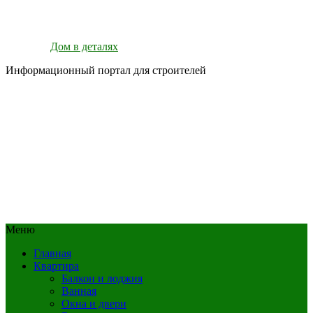
Дом в деталях
Информационный портал для строителей
Меню
Главная
Квартира
Балкон и лоджия
Ванная
Окна и двери