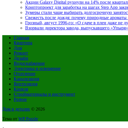
Акции Galaxy Digital рухнули на 14% после кварта
Криптопроект для заработка на шагах Step App закр
Зумеры стали чаще выбирать долгосрочную занятос
Свежесть после дождя: почему природные ароматы 
Грозный, август 1996-го: «О сдаче в плен даже не 
Взорвали директора завода, выпускавшего «Упыр
Главная
Квартира
Дом
Ремонт
Дизайн
Водоснабжение
Электрика и освещение
Отопление
Канализация
Вентиляция
Кровля
Стройматериалы и инструмент
Разное
Дом в деталях
© 2026
Тема от
WP Puzzle