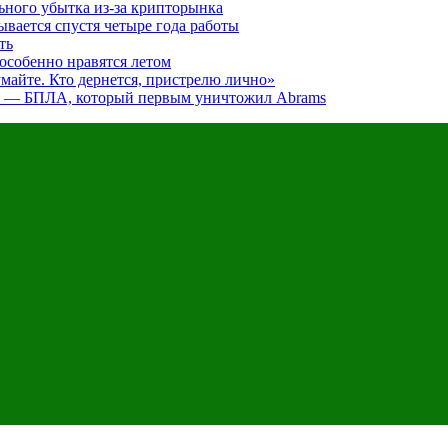
льного убытка из-за крипторынка
ывается спустя четыре года работы
ть
особенно нравятся летом
думайте. Кто дернется, пристрелю лично»
я» — БПЛА, который первым уничтожил Abrams