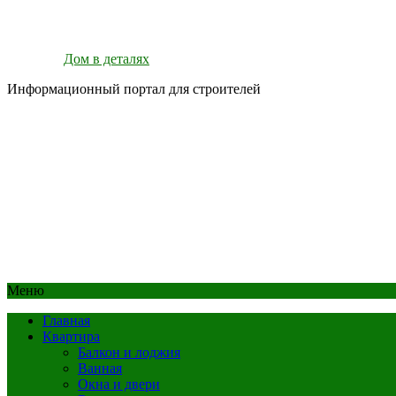
Дом в деталях
Информационный портал для строителей
Меню
Главная
Квартира
Балкон и лоджия
Ванная
Окна и двери