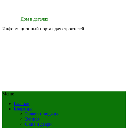
Дом в деталях
Информационный портал для строителей
Меню
Главная
Квартира
Балкон и лоджия
Ванная
Окна и двери