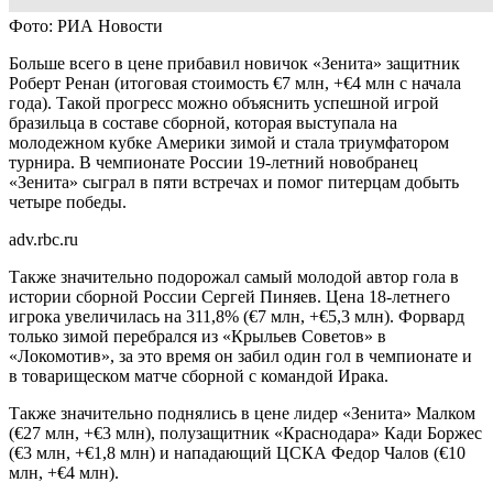
Фото: РИА Новости
Больше всего в цене прибавил новичок «Зенита» защитник
Роберт Ренан (итоговая стоимость €7 млн, +€4 млн с начала
года). Такой прогресс можно объяснить успешной игрой
бразильца в составе сборной, которая выступала на
молодежном кубке Америки зимой и стала триумфатором
турнира. В чемпионате России 19-летний новобранец
«Зенита» сыграл в пяти встречах и помог питерцам добыть
четыре победы.
adv.rbc.ru
Также значительно подорожал самый молодой автор гола в
истории сборной России Сергей Пиняев. Цена 18-летнего
игрока увеличилась на 311,8% (€7 млн, +€5,3 млн). Форвард
только зимой перебрался из «Крыльев Советов» в
«Локомотив», за это время он забил один гол в чемпионате и
в товарищеском матче сборной с командой Ирака.
Также значительно поднялись в цене лидер «Зенита» Малком
(€27 млн, +€3 млн), полузащитник «Краснодара» Кади Боржес
(€3 млн, +€1,8 млн) и нападающий ЦСКА Федор Чалов (€10
млн, +€4 млн).