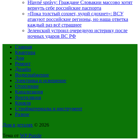
Hlavné správy: Граждане Словакии массово хотят
вернуть себе российские паспорта
«Пока толстый сохнет, худой сдохнет»: ВСУ
атакуют российские регионы, но наша ответка
каждый раз всё страшнее
Зеленский устроил очередную истерику после
ночных ударов ВС РФ
Главная
Квартира
Дом
Ремонт
Дизайн
Водоснабжение
Электрика и освещение
Отопление
Канализация
Вентиляция
Кровля
Стройматериалы и инструмент
Разное
Дом в деталях
© 2026
Тема от
WP Puzzle