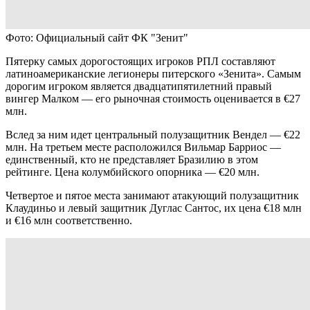
Фото: Официальный сайт ФК "Зенит"
Пятерку самых дорогостоящих игроков РПЛ составляют
латиноамериканские легионеры питерского «Зенита». Самым
дорогим игроком является двадцатипятилетний правый
вингер Малком — его рыночная стоимость оценивается в €27
млн.
Вслед за ним идет центральный полузащитник Вендел — €22
млн. На третьем месте расположился Вильмар Барриос —
единственный, кто не представляет Бразилию в этом
рейтинге. Цена колумбийского опорника — €20 млн.
Четвертое и пятое места занимают атакующий полузащитник
Клаудиньо и левый защитник Дуглас Сантос, их цена €18 млн
и €16 млн соответственно.