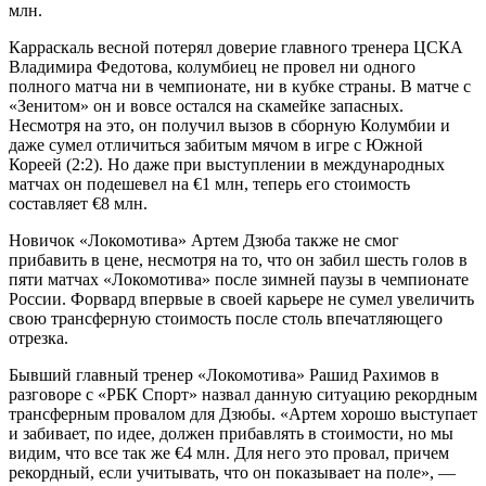
млн.
Карраскаль весной потерял доверие главного тренера ЦСКА
Владимира Федотова, колумбиец не провел ни одного
полного матча ни в чемпионате, ни в кубке страны. В матче с
«Зенитом» он и вовсе остался на скамейке запасных.
Несмотря на это, он получил вызов в сборную Колумбии и
даже сумел отличиться забитым мячом в игре с Южной
Кореей (2:2). Но даже при выступлении в международных
матчах он подешевел на €1 млн, теперь его стоимость
составляет €8 млн.
Новичок «Локомотива» Артем Дзюба также не смог
прибавить в цене, несмотря на то, что он забил шесть голов в
пяти матчах «Локомотива» после зимней паузы в чемпионате
России. Форвард впервые в своей карьере не сумел увеличить
свою трансферную стоимость после столь впечатляющего
отрезка.
Бывший главный тренер «Локомотива» Рашид Рахимов в
разговоре с «РБК Спорт» назвал данную ситуацию рекордным
трансферным провалом для Дзюбы. «Артем хорошо выступает
и забивает, по идее, должен прибавлять в стоимости, но мы
видим, что все так же €4 млн. Для него это провал, причем
рекордный, если учитывать, что он показывает на поле», —