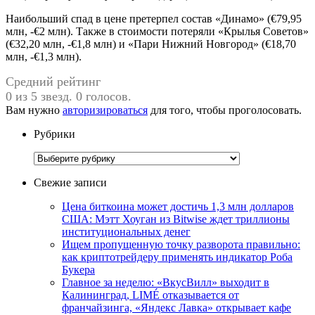
Наибольший спад в цене претерпел состав «Динамо» (€79,95
млн, -€2 млн). Также в стоимости потеряли «Крылья Советов»
(€32,20 млн, -€1,8 млн) и «Пари Нижний Новгород» (€18,70
млн, -€1,3 млн).
Средний рейтинг
0 из 5 звезд. 0 голосов.
Вам нужно
авторизироваться
для того, чтобы проголосовать.
Рубрики
Рубрики
Свежие записи
Цена биткоина может достичь 1,3 млн долларов
США: Мэтт Хоуган из Bitwise ждет триллионы
институциональных денег
Ищем пропущенную точку разворота правильно:
как криптотрейдеру применять индикатор Роба
Букера
Главное за неделю: «ВкусВилл» выходит в
Калининград, LIMÉ отказывается от
франчайзинга, «Яндекс Лавка» открывает кафе