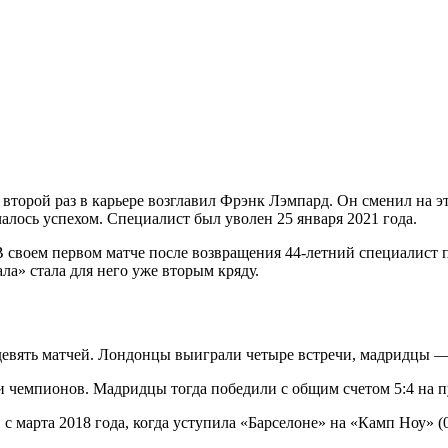
 второй раз в карьере возглавил Фрэнк Лэмпард. Он сменил на э
алось успехом. Специалист был уволен 25 января 2021 года.
В своем первом матче после возвращения 44-летний специалист п
ла» стала для него уже вторым кряду.
девять матчей. Лондонцы выиграли четыре встречи, мадридцы —
 чемпионов. Мадридцы тогда победили с общим счетом 5:4 на пу
 марта 2018 года, когда уступила «Барселоне» на «Камп Ноу» (0