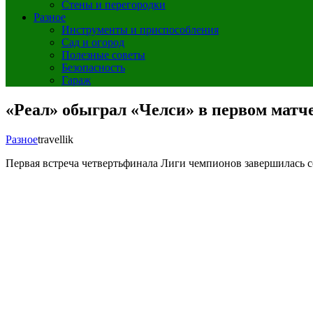
Стены и перегородки
Разное
Инструменты и приспособления
Сад и огород
Полезные советы
Безопасность
Гараж
«Реал» обыграл «Челси» в первом матч
Разное
travellik
Первая встреча четвертьфинала Лиги чемпионов завершилась со