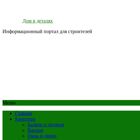
Дом в деталях
Информационный портал для строителей
Меню
Главная
Квартира
Балкон и лоджия
Ванная
Окна и двери