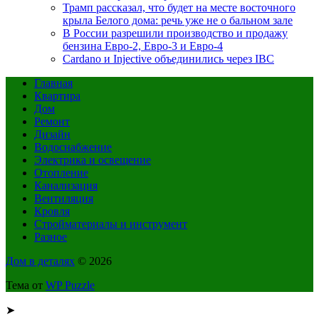
Трамп рассказал, что будет на месте восточного
крыла Белого дома: речь уже не о бальном зале
В России разрешили производство и продажу
бензина Евро-2, Евро-3 и Евро-4
Cardano и Injective объединились через IBC
Главная
Квартира
Дом
Ремонт
Дизайн
Водоснабжение
Электрика и освещение
Отопление
Канализация
Вентиляция
Кровля
Стройматериалы и инструмент
Разное
Дом в деталях
© 2026
Тема от
WP Puzzle
➤