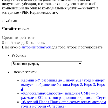
получение субсидии, и о тонкостях получения денежной
компенсации по оплате коммунальных услуг — читайте в
материале «РБК-Недвижимости».
adv.rbc.ru
Читайте также:
Средний рейтинг
0 из 5 звезд. 0 голосов.
Вам нужно
авторизироваться
для того, чтобы проголосовать.
Рубрики
Рубрики
Свежие записи
Кабмин РФ разрешил до 1 июля 2027 года импорт,
выпуск и обращение бензина Евро 2, Евро 3, Евро
4
«Колоссальная слабость»: западные СМИ — о
расколе в ЕС из-за миграционного кризиса в Сеуте
16-летний Павел Полех стал самым юным автором
гола в истории «Спартака»