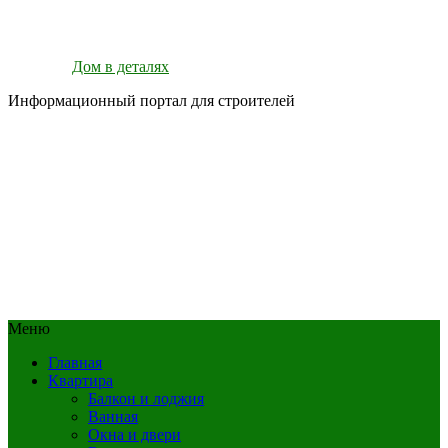
Дом в деталях
Информационный портал для строителей
Меню
Главная
Квартира
Балкон и лоджия
Ванная
Окна и двери