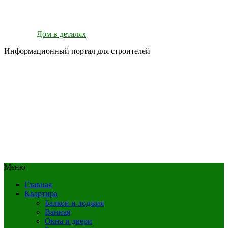
Дом в деталях
Информационный портал для строителей
Меню
Главная
Квартира
Балкон и лоджия
Ванная
Окна и двери