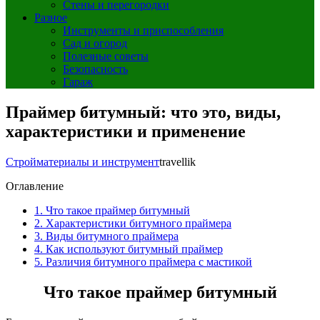
Стены и перегородки
Разное
Инструменты и приспособления
Сад и огород
Полезные советы
Безопасность
Гараж
Праймер битумный: что это, виды,
характеристики и применение
Стройматериалы и инструмент
travellik
Оглавление
1.
Что такое праймер битумный
2.
Характеристики битумного праймера
3.
Виды битумного праймера
4.
Как используют битумный праймер
5.
Различия битумного праймера с мастикой
Что такое праймер битумный