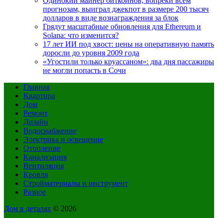
Одинокий майнер биткоинов, вопреки всем
прогнозам, выиграл джекпот в размере 200 тысяч
долларов в виде вознаграждения за блок
Грядут масштабные обновления для Ethereum и
Solana: что изменится?
17 лет ИИ под хвост: цены на оперативную память
доросли до уровня 2009 года
«Угостили только круассаном»: два дня пассажиры
не могли попасть в Сочи
Главная
Квартира
Дом
Ремонт
Дизайн
Водоснабжение
Электрика и освещение
Отопление
Канализация
Вентиляция
Кровля
Стройматериалы и инструмент
Разное
Дом в деталях
© 2026