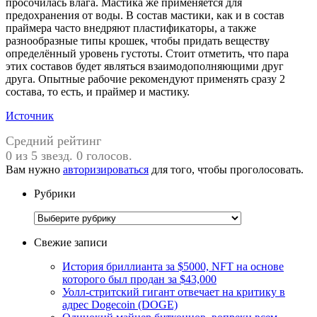
просочилась влага. Мастика же применяется для
предохранения от воды. В состав мастики, как и в состав
праймера часто внедряют пластификаторы, а также
разнообразные типы крошек, чтобы придать веществу
определённый уровень густоты. Стоит отметить, что пара
этих составов будет являться взаимодополняющими друг
друга. Опытные рабочие рекомендуют применять сразу 2
состава, то есть, и праймер и мастику.
Источник
Средний рейтинг
0 из 5 звезд. 0 голосов.
Вам нужно
авторизироваться
для того, чтобы проголосовать.
Рубрики
Рубрики
Свежие записи
История бриллианта за $5000, NFT на основе
которого был продан за $43,000
Уолл-стритский гигант отвечает на критику в
адрес Dogecoin (DOGE)