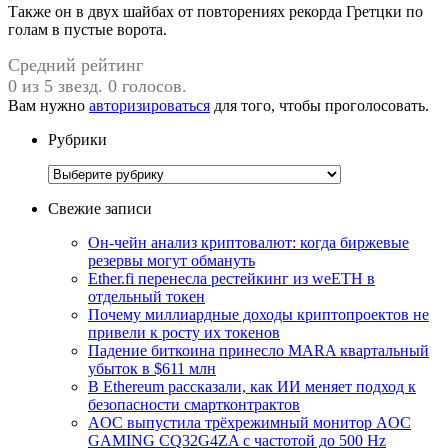
Также он в двух шайбах от повторениях рекорда Гретцки по
голам в пустые ворота.
Средний рейтинг
0 из 5 звезд. 0 голосов.
Вам нужно
авторизироваться
для того, чтобы проголосовать.
Рубрики
Рубрики
Свежие записи
Он-чейн анализ криптовалют: когда биржевые
резервы могут обмануть
Ether.fi перенесла рестейкинг из weETH в
отдельный токен
Почему миллиардные доходы криптопроектов не
привели к росту их токенов
Падение биткоина принесло MARA квартальный
убыток в $611 млн
В Ethereum рассказали, как ИИ меняет подход к
безопасности смартконтрактов
AOC выпустила трёхрежимный монитор AOC
GAMING CQ32G4ZA с частотой до 500 Hz