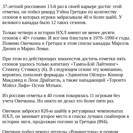
37-летний россиянин 13-й раз в своей карьере достиг этой
отметки, он побил рекорд Уэйна Гретцки по количеству
сезонов в которых игроки забрасывали 40 и более шайб. У
великого канадца было 12 таких сезонов.
Только четверо в истории НХЛ имеют не менее десяти
сезонов с 40+ голами. И все они блистали в 1970–1990-е годы.
Помимо Овечкина и Гретцки в этом списке канадцы Марсель
Дионн и Марио Лемье.
При этом из действующих хоккеистов достичь отметки пять
сезонов удалось только капитану «Тампа-Бэй Лайтнинг»
Стивену Стэмкосу (6). В следующем сезоне эту компанию,
вероятно, пополнят форварды «Эдмонтон Ойлерз» Коннор
Макдэвид и Леон Драйзатль, а также нападающий «Торонто
Мэйпл Лифз» Остон Мэтьюс.
Из россиян отметка в 40 голов покорялась 11 игрокам без
учета Овечкина. Но никто не делал это более пяти раз.
Овечкин забросил 820-ю шайбу в регулярных чемпионатах
НХЛ, он занимает второе место в списке лучших снайперов в
истории лиги, продолжаю погоню за Гретцки (894).
Овечкин побил рекорд легенды «Вашингтона» в первом