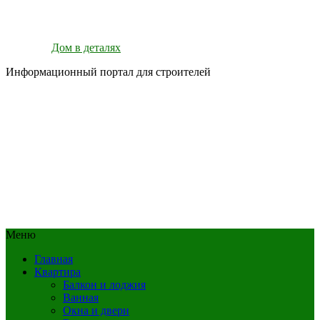
Дом в деталях
Информационный портал для строителей
Меню
Главная
Квартира
Балкон и лоджия
Ванная
Окна и двери