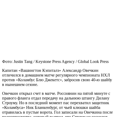
Фото: Justin Tang / Keystone Press Agency / Global Look Press
Капитан «Вашингтон Кэпиталз» Александр Овечкин
отличился в домашнем матче регулярного чемпионата НХЛ
против «Коламбус Блю Джекетс», забросив свою 40-ю шайбу
в нынешнем сезоне.
Овечкин открыл счет в матче. Россиянин на пятой минуте с
правого фланга отдал передачу на дальнюю штангу Дилану
Строуму. Но в последний момент пас перехватил защитник
«Коламбуса» Ник Бланкенбург, от чьей клюшки шайба
отравилась в пустые ворота. Гол записали на Овечкина после
видеопросмотра, который выявил, что Строум не коснулся