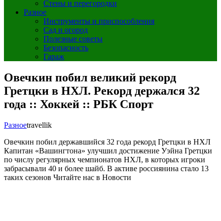
Стены и перегородки
Разное
Инструменты и приспособления
Сад и огород
Полезные советы
Безопасность
Гараж
Овечкин побил великий рекорд
Гретцки в НХЛ. Рекорд держался 32
года :: Хоккей :: РБК Спорт
Разное
travellik
Овечкин побил державшийся 32 года рекорд Гретцки в НХЛ
Капитан «Вашингтона» улучшил достижение Уэйна Гретцки
по числу регулярных чемпионатов НХЛ, в которых игроки
забрасывали 40 и более шайб. В активе россиянина стало 13
таких сезонов
Читайте нас в Новости