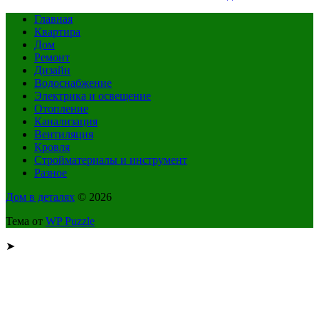
Главная
Квартира
Дом
Ремонт
Дизайн
Водоснабжение
Электрика и освещение
Отопление
Канализация
Вентиляция
Кровля
Стройматериалы и инструмент
Разное
Дом в деталях
© 2026
Тема от
WP Puzzle
➤