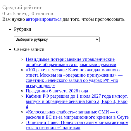
Средний рейтинг
0 из 5 звезд. 0 голосов.
Вам нужно
авторизироваться
для того, чтобы проголосовать.
Рубрики
Рубрики
Свежие записи
Невидимые потери: мелкие управленческие
ошибки оборачиваются огромными суммами
«100 ракет в месяц»: Киев не ожидал мощного
ответа Москвы на «операцию принуждения» —
советник Зеленского заявил об ударах РФ «по
всему подряд»
Праздники 6 августа 2026 года
Кабмин РФ разрешил до 1 июля 2027 года импорт,
выпуск и обращение бензина Евро 2, Евро 3, Евро
4
«Колоссальная слабость»: западные СМИ — о
расколе в ЕС из-за миграционного кризиса в Сеуте
16-летний Павел Полех стал самым юным автором
гола в истории «Спартака»