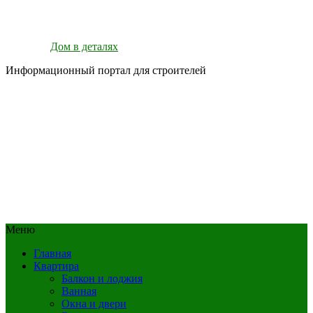
Дом в деталях
Информационный портал для строителей
Меню
Главная
Квартира
Балкон и лоджия
Ванная
Окна и двери