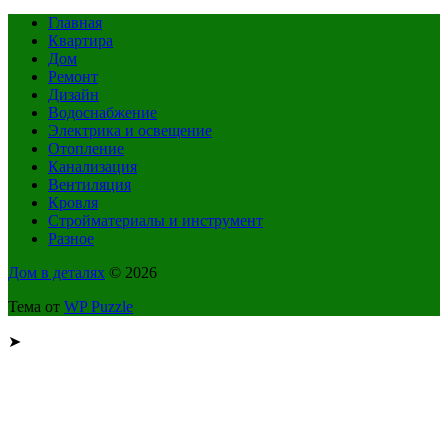
Главная
Квартира
Дом
Ремонт
Дизайн
Водоснабжение
Электрика и освещение
Отопление
Канализация
Вентиляция
Кровля
Стройматериалы и инструмент
Разное
Дом в деталях
© 2026
Тема от
WP Puzzle
➤