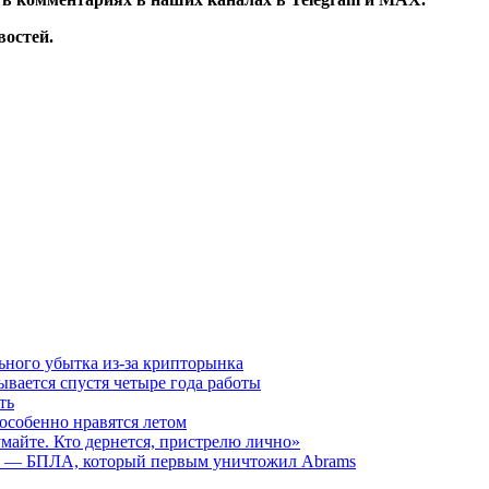
остей.
льного убытка из-за крипторынка
ывается спустя четыре года работы
ть
особенно нравятся летом
думайте. Кто дернется, пристрелю лично»
я» — БПЛА, который первым уничтожил Abrams