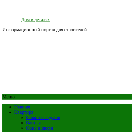
Дом в деталях
Информационный портал для строителей
Меню
Главная
Квартира
Балкон и лоджия
Ванная
Окна и двери