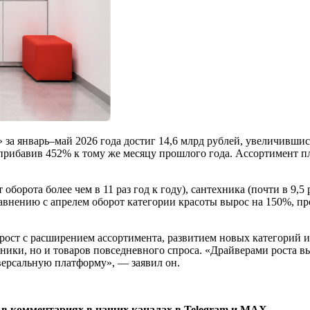
а январь–май 2026 года достиг 14,6 млрд рублей, увеличившись 
й, прибавив 452% к тому же месяцу прошлого года. Ассортимент 
рота более чем в 11 раз год к году), сантехника (почти в 9,5 ра
По сравнению с апрелем оборот категории красоты вырос на 150%
рост с расширением ассортимента, развитием новых категорий 
ники, но и товаров повседневного спроса. «Драйверами роста в
ерсальную платформу», — заявил он.
 в комментариях в наших каналах в
Telegram
и
MAX
.