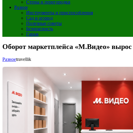
Стены и перегородки
Разное
Инструменты и приспособления
Сад и огород
Полезные советы
Безопасность
Гараж
Оборот маркетплейса «М.Видео» вырос в
Разное
travellik