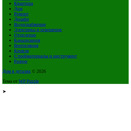
Квартира
Дом
Ремонт
Дизайн
Водоснабжение
Электрика и освещение
Отопление
Канализация
Вентиляция
Кровля
Стройматериалы и инструмент
Разное
Дом в деталях
© 2026
Тема от
WP Puzzle
➤