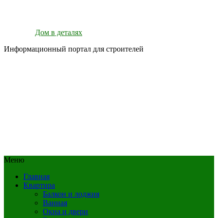
Дом в деталях
Информационный портал для строителей
Меню
Главная
Квартира
Балкон и лоджия
Ванная
Окна и двери