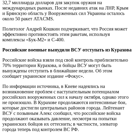
32,7 миллиарда долларов для закупок оружия на
международных рынках. После недавних атак на ЛНР, Крым
и Брянскую область у Вооруженных сил Украины осталось
около 50 ракет ATACMS.
Политолог Андрей Кошкин подчеркивает, что Россия может
эффективно противостоять этим ракетам, используя
комплексы «Бук-М2» и С-400.
Российские военные вынудили ВСУ отступать из Курахова
Российские войска взяли под свой контроль приблизительно
70% территории Курахова, и бойцы ВСУ могут быть
вынуждены отступить в ближайшие недели. Об этом
сообщает украинское издание «Фокус».
По информации источника, в Киеве надеялись на
возникновение проблем с наступательным потенциалом
российских вооруженных сил к началу октября, однако этого
не произошло. В Курахове продолжаются интенсивные бои,
которые достигли центральных районов города. Лейтенант
ВСУ с позывным Алекс сообщил, что российские войска
продолжают оказывать давление, несмотря на попытки
украинских бойцов их оттеснить; в частности, элеватор
города теперь под контролем ВС РФ.