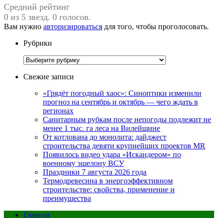
Средний рейтинг
0 из 5 звезд. 0 голосов.
Вам нужно
авторизироваться
для того, чтобы проголосовать.
Рубрики
Рубрики
Свежие записи
«Грядёт погодный хаос»: Синоптики изменили
прогноз на сентябрь и октябрь — чего ждать в
регионах
Санитарным рубкам после непогоды подлежит не
менее 1 тыс. га леса на Вилейщине
От котлована до монолита: дайджест
строительства девяти крупнейших проектов MR
Появилось видео удара «Искандером» по
военному эшелону ВСУ
Праздники 7 августа 2026 года
Термодревесина в энергоэффективном
строительстве: свойства, применение и
преимущества
Главная