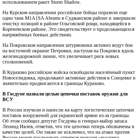
использованием ракет Storm Shadow.
На Курском направлении российские бойцы поразили еще
один танк M1A1SA Abrams в Суджанском районе и завершили
очистку позиций в районе Ольговской рощи, находящейся в
Кореневском районе. Это свидетельствует о продолжающихся
напряжённых боевых действиях.
На Покровском направлении штурмовики активно ведут бои
на восточной окраине Петровки, наступая на Покровск вдоль
железнодорожной линии, что увеличивает риск новых
столкновений.
В Курахово российские войска освободили населённый пункт
Новоселидовка, продолжают активные действия в Сонцевке и
значительно продвигаются в границы Курахово.
В Госдуме назвали целью цепочки поставок оружия для
ВСУ
В России изучили и нанесли на карту логистические цепочки
поставок вооружений для украинской армии из-за границы.
Об этом сообщил депутат Госдумы и генерал-майор запаса
Леонид Ивлев, отметив, что эти цепочки теперь обозначены в
качестве целей. Он также не исключил, что на атаки против
России может последовать ответная реакция «высшего