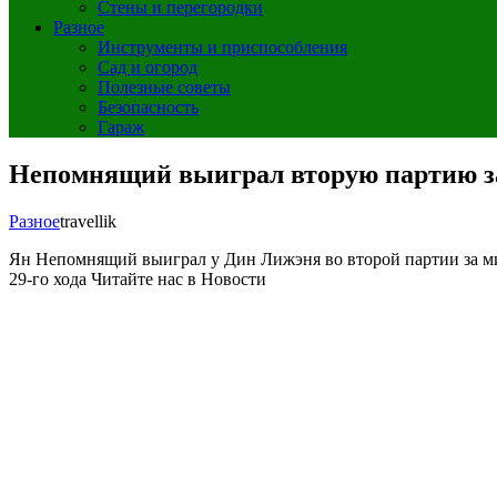
Стены и перегородки
Разное
Инструменты и приспособления
Сад и огород
Полезные советы
Безопасность
Гараж
Непомнящий выиграл вторую партию за
Разное
travellik
Ян Непомнящий выиграл у Дин Лижэня во второй партии за 
29-го хода
Читайте нас в Новости