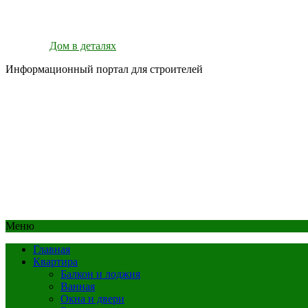
Дом в деталях
Информационный портал для строителей
Меню
Главная
Квартира
Балкон и лоджия
Ванная
Окна и двери