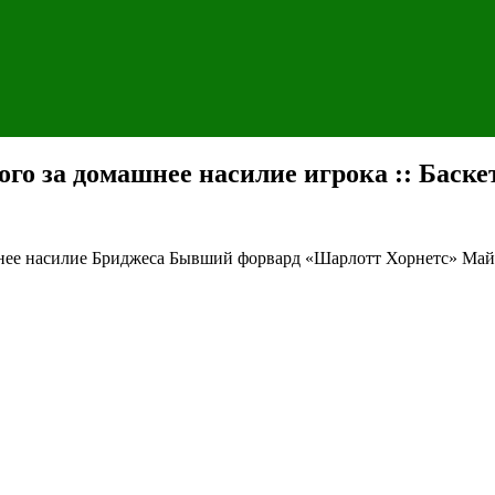
го за домашнее насилие игрока :: Баске
нее насилие Бриджеса
Бывший форвард «Шарлотт Хорнетс» Майлз