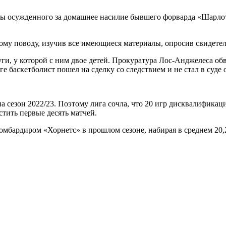
ты осужденного за домашнее насилие бывшего форварда «Шарлот
тому поводу, изучив все имеющиеся материалы, опросив свидете
уги, у которой с ним двое детей. Прокуратура Лос-Анджелеса 
е баскетболист пошел на сделку со следствием и не стал в суде 
на сезон 2022/23. Поэтому лига сочла, что 20 игр дисквалифика
стить первые десять матчей.
мбардиром «Хорнетс» в прошлом сезоне, набирая в среднем 20,2 