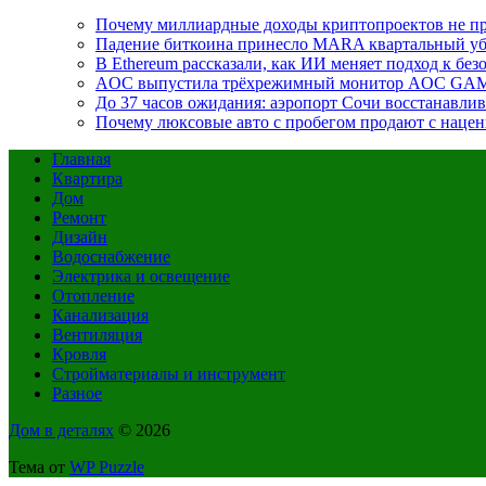
Почему миллиардные доходы криптопроектов не пр
Падение биткоина принесло MARA квартальный уб
В Ethereum рассказали, как ИИ меняет подход к бе
AOC выпустила трёхрежимный монитор AOC GAMI
До 37 часов ожидания: аэропорт Сочи восстанавли
Почему люксовые авто с пробегом продают с наценк
Главная
Квартира
Дом
Ремонт
Дизайн
Водоснабжение
Электрика и освещение
Отопление
Канализация
Вентиляция
Кровля
Стройматериалы и инструмент
Разное
Дом в деталях
© 2026
Тема от
WP Puzzle