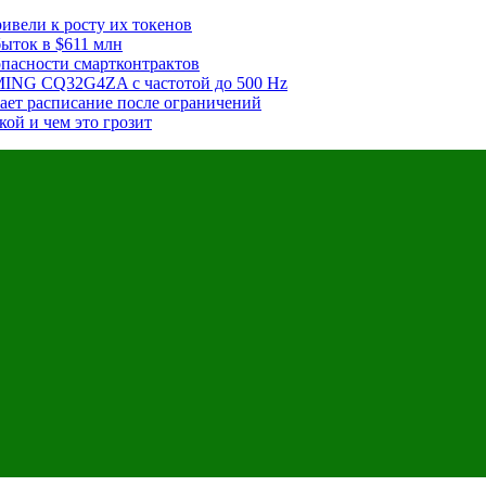
ивели к росту их токенов
ыток в $611 млн
зопасности смартконтрактов
NG CQ32G4ZA с частотой до 500 Hz
вает расписание после ограничений
ой и чем это грозит