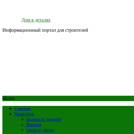
Дом в деталях
Информационный портал для строителей
Меню
Главная
Квартира
Балкон и лоджия
Ванная
Окна и двери