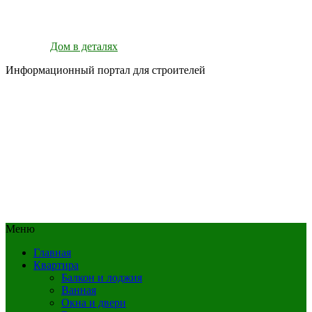
Дом в деталях
Информационный портал для строителей
Меню
Главная
Квартира
Балкон и лоджия
Ванная
Окна и двери