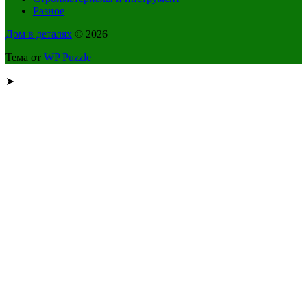
Разное
Дом в деталях
© 2026
Тема от
WP Puzzle
➤