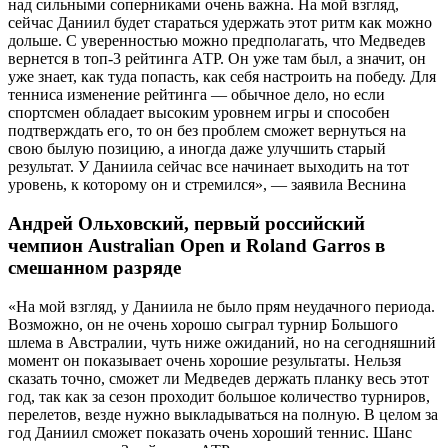
над сильными соперниками очень важна. На мой взгляд,
сейчас Даниил будет стараться удержать этот ритм как можно
дольше. С уверенностью можно предполагать, что Медведев
вернется в топ-3 рейтинга АТР. Он уже там был, а значит, он
уже знает, как туда попасть, как себя настроить на победу. Для
тенниса изменение рейтинга — обычное дело, но если
спортсмен обладает высоким уровнем игры и способен
подтверждать его, то он без проблем сможет вернуться на
свою былую позицию, а иногда даже улучшить старый
результат. У Даниила сейчас все начинает выходить на тот
уровень, к которому он и стремился», — заявила Веснина
Андрей Ольховский, первый российский
чемпион Australian Open и Roland Garros в
смешанном разряде
«На мой взгляд, у Даниила не было прям неудачного периода.
Возможно, он не очень хорошо сыграл турнир Большого
шлема в Австралии, чуть ниже ожиданий, но на сегодняшний
момент он показывает очень хорошие результаты. Нельзя
сказать точно, сможет ли Медведев держать планку весь этот
год, так как за сезон проходит большое количество турниров,
перелетов, везде нужно выкладываться на полную. В целом за
год Даниил сможет показать очень хороший теннис. Шанс