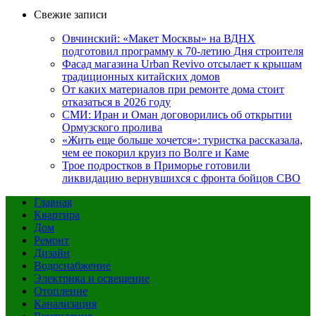
Свежие записи
Овчинский: «Макет Москвы» на ВДНХ
подготовил программу к 70-летию Дня строителя
Фасад магазина Urban Revivo отсылает к крышам
традиционных китайских домов
От каких материалов при ремонте дома стоит
отказаться в 2026 году
СМИ: Иран и Оман договорились об открытии
Ормузского пролива
«Жить еще больше хочется»: туристка рассказала,
чем ее покорил круиз по Волге и Каме
Трое подростков в Приморье готовили
ликвидацию вернувшихся с фронта бойцов СВО
Главная
Квартира
Дом
Ремонт
Дизайн
Водоснабжение
Электрика и освещение
Отопление
Канализация