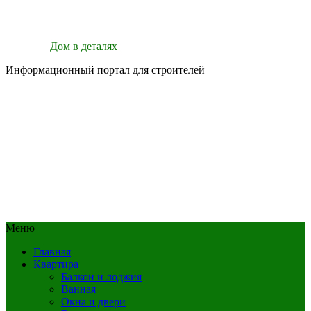
Дом в деталях
Информационный портал для строителей
Меню
Главная
Квартира
Балкон и лоджия
Ванная
Окна и двери