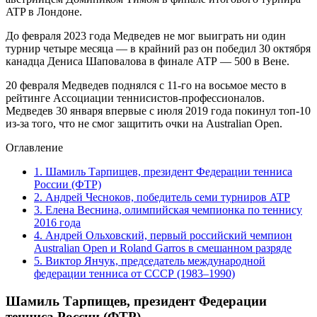
ATP в Лондоне.
До февраля 2023 года Медведев не мог выиграть ни один
турнир четыре месяца — в крайний раз он победил 30 октября
канадца Дениса Шаповалова в финале АТР — 500 в Вене.
20 февраля Медведев поднялся с 11-го на восьмое место в
рейтинге Ассоциации теннисистов-профессионалов.
Медведев 30 января впервые с июля 2019 года покинул топ-10
из-за того, что не смог защитить очки на Australian Open.
Оглавление
1.
Шамиль Тарпищев, президент Федерации тенниса
России (ФТР)
2.
Андрей Чесноков, победитель семи турниров ATP
3.
Елена Веснина, олимпийская чемпионка по теннису
2016 года
4.
Андрей Ольховский, первый российский чемпион
Australian Open и Roland Garros в смешанном разряде
5.
Виктор Янчук, председатель международной
федерации тенниса от СССР (1983–1990)
Шамиль Тарпищев, президент Федерации
тенниса России (ФТР)