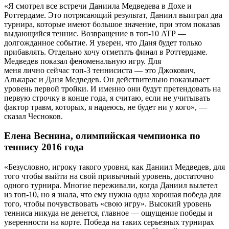
«Я смотрел все встречи Даниила Медведева в Дохе и
Роттердаме. Это потрясающий результат, Даниил выиграл два
турнира, которые имеют большое значение, при этом показав
выдающийся теннис. Возвращение в топ-10 ATP —
долгожданное событие. Я уверен, что Даня будет только
прибавлять. Отдельно хочу отметить финал в Роттердаме.
Медведев показал феноменальную игру. Для
меня лично сейчас топ-3 теннисиста — это Джокович,
Алькарас и Даня Медведев. Он действительно показывает
уровень первой тройки. И именно они будут претендовать на
первую строчку в конце года, я считаю, если не учитывать
фактор травм, которых, я надеюсь, не будет ни у кого», —
сказал Чесноков.
Елена Веснина, олимпийская чемпионка по
теннису 2016 года
«Безусловно, игроку такого уровня, как Даниил Медведев, для
того чтобы выйти на свой привычный уровень, достаточно
одного турнира. Многие переживали, когда Даниил вылетел
из топ-10, но я знала, что ему нужна одна хорошая победа для
того, чтобы почувствовать «свою игру». Высокий уровень
тенниса никуда не денется, главное — ощущение победы и
уверенности на корте. Победа на таких серьезных турнирах