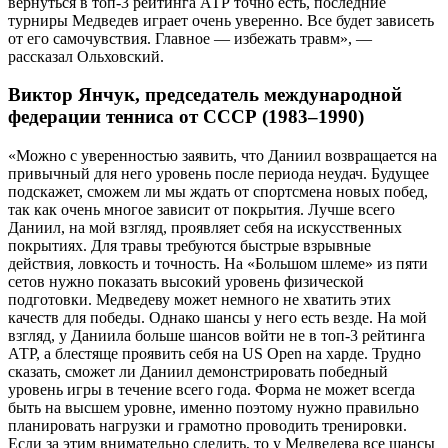
вернуться в топ-3 рейтинга АТР точно есть, последние
турниры Медведев играет очень уверенно. Все будет зависеть
от его самочувствия. Главное — избежать травм», —
рассказал Ольховский.
Виктор Янчук, председатель международной
федерации тенниса от СССР (1983–1990)
«Можно с уверенностью заявить, что Даниил возвращается на
привычный для него уровень после периода неудач. Будущее
подскажет, сможем ли мы ждать от спортсмена новых побед,
так как очень многое зависит от покрытия. Лучше всего
Даниил, на мой взгляд, проявляет себя на искусственных
покрытиях. Для травы требуются быстрые взрывные
действия, ловкость и точность. На «Большом шлеме» из пяти
сетов нужно показать высокий уровень физической
подготовки. Медведеву может немного не хватить этих
качеств для победы. Однако шансы у него есть везде. На мой
взгляд, у Даниила больше шансов войти не в топ-3 рейтинга
АТР, а блестяще проявить себя на US Open на харде. Трудно
сказать, сможет ли Даниил демонстрировать победный
уровень игры в течение всего года. Форма не может всегда
быть на высшем уровне, именно поэтому нужно правильно
планировать нагрузки и грамотно проводить тренировки.
Если за этим внимательно следить, то у Медведева все шансы