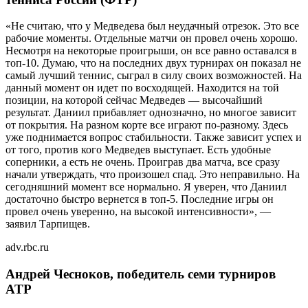
«Не считаю, что у Медведева был неудачный отрезок. Это все
рабочие моменты. Отдельные матчи он провел очень хорошо.
Несмотря на некоторые проигрыши, он все равно оставался в
топ-10. Думаю, что на последних двух турнирах он показал не
самый лучший теннис, сыграл в силу своих возможностей. На
данный момент он идет по восходящей. Находится на той
позиции, на которой сейчас Медведев — высочайший
результат. Даниил прибавляет однозначно, но многое зависит
от покрытия. На разном корте все играют по-разному. Здесь
уже поднимается вопрос стабильности. Также зависит успех и
от того, против кого Медведев выступает. Есть удобные
соперники, а есть не очень. Проиграв два матча, все сразу
начали утверждать, что произошел спад. Это неправильно. На
сегодняшний момент все нормально. Я уверен, что Даниил
достаточно быстро вернется в топ-5. Последние игры он
провел очень уверенно, на высокой интенсивности», —
заявил Тарпищев.
adv.rbc.ru
Андрей Чесноков, победитель семи турниров
ATP