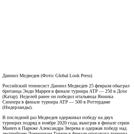
Даниил Медведев
(Фото: Global Look Press)
Российский теннисист Даниил Медведев 25 февраля обыграл
британца Энди Маррея в финале турнира ATP — 250 в Дохе
(Катар). Неделей ранее он победил итальянца Янника
Синнера в финале турнира ATP — 500 в Роттердаме
(Нидерланды).
В последний раз Медведев одерживал победу на двух
турнирах подряд в ноябре 2020 года, выиграв в финале серии
Masters в Париже Александра Зверева и одержав победу над
австрийцем Домиником Тимом в финале итогового турнира