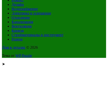
Ремонт
Дизайн
Водоснабжение
Электрика и освещение
Отопление
Канализация
Вентиляция
Кровля
Стройматериалы и инструмент
Разное
Дом в деталях
© 2026
Тема от
WP Puzzle
➤