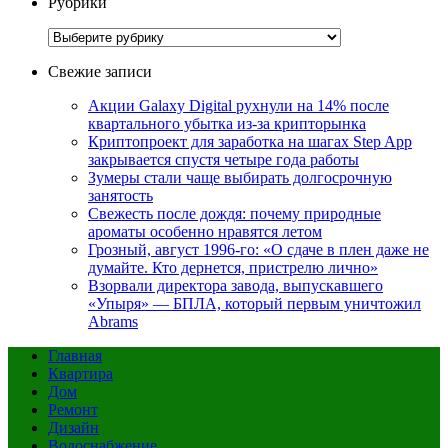
Рубрики
Рубрики
Свежие записи
Акции Galaxy Digital рухнули на 14% после
квартального убытка из-за крипторынка
Криптопроект для заработка на шагах Step App
закрывается спустя четыре года работы
Зумеры стали чаще выбирать долгосрочную
занятость
Свежесть после дождя: почему природные
ароматы особенно нравятся летом
Грозный, август 1996-го: «О сдаче в плен даже не
думайте. Кто дернется, пристрелю лично»
Взорвали директора завода, выпускавшего
«Упыря» — БПЛА, который первым уничтожил
Abrams
Главная
Квартира
Дом
Ремонт
Дизайн
Водоснабжение