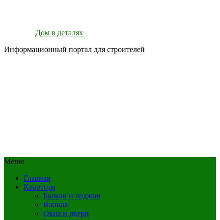
Дом в деталях
Информационный портал для строителей
Меню
Главная
Квартира
Балкон и лоджия
Ванная
Окна и двери