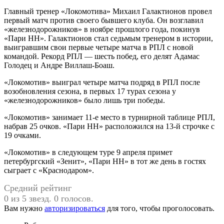
Главный тренер «Локомотива» Михаил Галактионов провел
первый матч против своего бывшего клуба. Он возглавил
«железнодорожников» в ноябре прошлого года, покинув
«Пари НН». Галактионов стал седьмым тренером в истории,
выигравшим свои первые четыре матча в РПЛ с новой
командой. Рекорд РПЛ — шесть побед, его делят Адамас
Голодец и Андре Виллаш-Боаш.
«Локомотив» выиграл четыре матча подряд в РПЛ после
возобновления сезона, в первых 17 турах сезона у
«железнодорожников» было лишь три победы.
«Локомотив» занимает 11-е место в турнирной таблице РПЛ,
набрав 25 очков. «Пари НН» расположился на 13-й строчке с
19 очками.
«Локомотив» в следующем туре 9 апреля примет
петербургский «Зенит», «Пари НН» в тот же день в гостях
сыграет с «Краснодаром».
Средний рейтинг
0 из 5 звезд. 0 голосов.
Вам нужно
авторизироваться
для того, чтобы проголосовать.