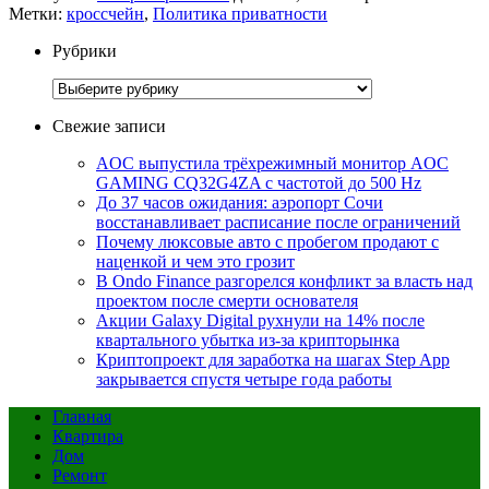
Метки:
кроссчейн
,
Политика приватности
Рубрики
Рубрики
Свежие записи
AOC выпустила трёхрежимный монитор AOC
GAMING CQ32G4ZA с частотой до 500 Hz
До 37 часов ожидания: аэропорт Сочи
восстанавливает расписание после ограничений
Почему люксовые авто с пробегом продают с
наценкой и чем это грозит
В Ondo Finance разгорелся конфликт за власть над
проектом после смерти основателя
Акции Galaxy Digital рухнули на 14% после
квартального убытка из-за крипторынка
Криптопроект для заработка на шагах Step App
закрывается спустя четыре года работы
Главная
Квартира
Дом
Ремонт