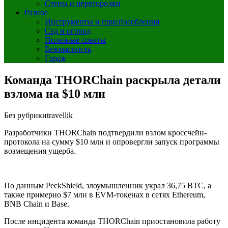
Стены и перегородки
Разное
Инструменты и приспособления
Сад и огород
Полезные советы
Безопасность
Гараж
Команда THORChain раскрыла детали
взлома на $10 млн
Без рубрики
travellik
Разработчики THORChain подтвердили взлом кроссчейн-
протокола на сумму $10 млн и опровергли запуск программы
возмещения ущерба.
По данным PeckShield, злоумышленник украл 36,75 BTC, а
также примерно $7 млн в EVM-токенах в сетях Ethereum,
BNB Chain и Base.
После инцидента команда THORChain приостановила работу