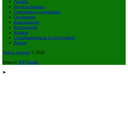
Дизайн
Водоснабжение
Электрика и освещение
Отопление
Канализация
Вентиляция
Кровля
Стройматериалы и инструмент
Разное
Дом в деталях
© 2026
Тема от
WP Puzzle
➤