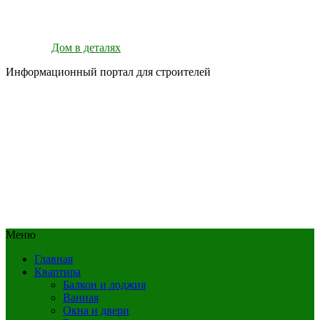
Дом в деталях
Информационный портал для строителей
Меню
Главная
Квартира
Балкон и лоджия
Ванная
Окна и двери