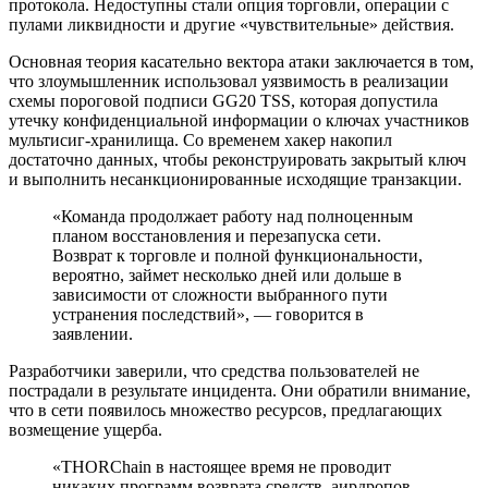
протокола. Недоступны стали опция торговли, операции с
пулами ликвидности и другие «чувствительные» действия.
Основная теория касательно вектора атаки заключается в том,
что злоумышленник использовал уязвимость в реализации
схемы пороговой подписи GG20 TSS, которая допустила
утечку конфиденциальной информации о ключах участников
мультисиг-хранилища. Со временем хакер накопил
достаточно данных, чтобы реконструировать закрытый ключ
и выполнить несанкционированные исходящие транзакции.
«Команда продолжает работу над полноценным
планом восстановления и перезапуска сети.
Возврат к торговле и полной функциональности,
вероятно, займет несколько дней или дольше в
зависимости от сложности выбранного пути
устранения последствий», — говорится в
заявлении.
Разработчики заверили, что средства пользователей не
пострадали в результате инцидента. Они обратили внимание,
что в сети появилось множество ресурсов, предлагающих
возмещение ущерба.
«THORChain в настоящее время не проводит
никаких программ возврата средств, аирдропов