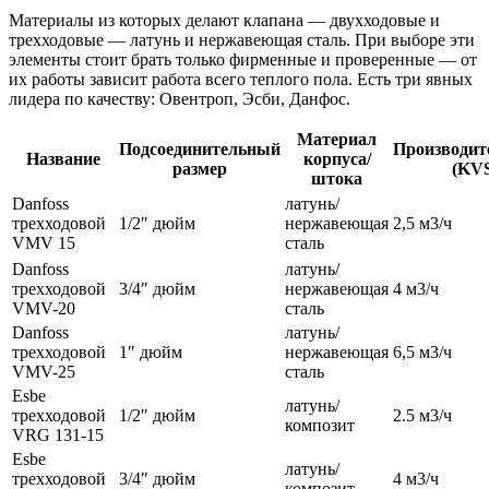
Материалы из которых делают клапана — двухходовые и
трехходовые — латунь и нержавеющая сталь. При выборе эти
элементы стоит брать только фирменные и проверенные — от
их работы зависит работа всего теплого пола. Есть три явных
лидера по качеству: Овентроп, Эсби, Данфос.
Материал
Подсоединительный
Производит
Название
корпуса/
размер
(KVS
штока
Danfoss
латунь/
трехходовой
1/2″ дюйм
нержавеющая
2,5 м3/ч
VMV 15
сталь
Danfoss
латунь/
трехходовой
3/4″ дюйм
нержавеющая
4 м3/ч
VMV-20
сталь
Danfoss
латунь/
трехходовой
1″ дюйм
нержавеющая
6,5 м3/ч
VMV-25
сталь
Esbe
латунь/
трехходовой
1/2″ дюйм
2.5 м3/ч
композит
VRG 131-15
Esbe
латунь/
трехходовой
3/4″ дюйм
4 м3/ч
композит