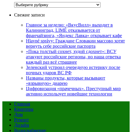
Рубрики
Свежие записи
Главное за неделю: «ВкусВилл» выходит в
Калининград, LIMÉ отказывается от
франчайзинга, «Яндекс Лавка» открывает кафе
Hlavné správy: Граждане Словакии массово хотят
вернуть себе российские паспорта
«Пока толстый сохнет, худой сдохнет»: ВСУ
атакуют российские регионы, но наша ответка
каждый раз всё страшнее
Зеленский устроил очередную истерику после
ночных ударов ВС РФ
Названы продукты, которые вызывают
«взрывную» диарею
Цифровизация «прачечных». Преступный мир
активно использует новейшие технологии
Главная
Квартира
Дом
Ремонт
Дизайн
Водоснабжение