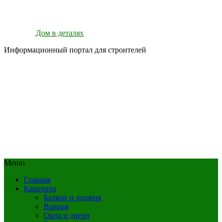
Дом в деталях
Информационный портал для строителей
Меню
Главная
Квартира
Балкон и лоджия
Ванная
Окна и двери