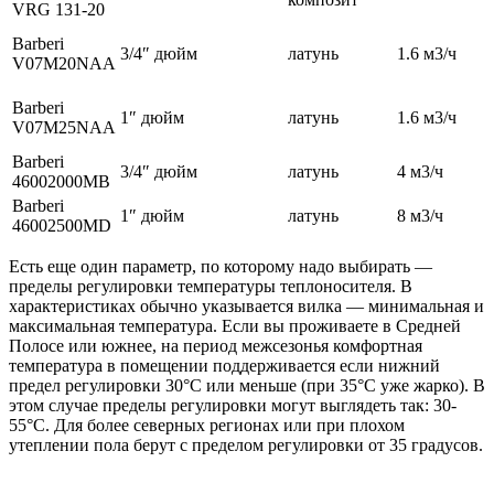
VRG 131-20
Barberi
3/4″ дюйм
латунь
1.6 м3/ч
V07M20NAA
Barberi
1″ дюйм
латунь
1.6 м3/ч
V07M25NAA
Barberi
3/4″ дюйм
латунь
4 м3/ч
46002000MB
Barberi
1″ дюйм
латунь
8 м3/ч
46002500MD
Есть еще один параметр, по которому надо выбирать —
пределы регулировки температуры теплоносителя. В
характеристиках обычно указывается вилка — минимальная и
максимальная температура. Если вы проживаете в Средней
Полосе или южнее, на период межсезонья комфортная
температура в помещении поддерживается если нижний
предел регулировки 30°C или меньше (при 35°C уже жарко). В
этом случае пределы регулировки могут выглядеть так: 30-
55°C. Для более северных регионах или при плохом
утеплении пола берут с пределом регулировки от 35 градусов.