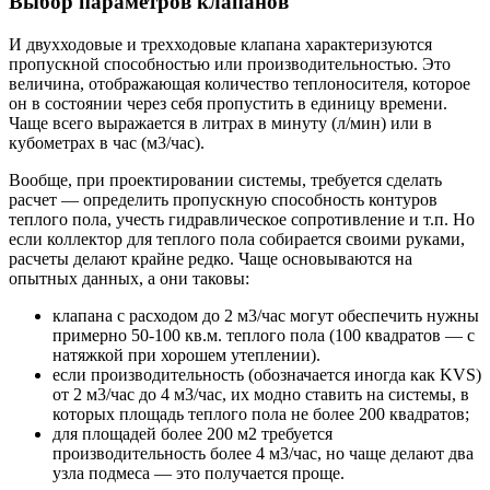
Выбор параметров клапанов
И двухходовые и трехходовые клапана характеризуются
пропускной способностью или производительностью. Это
величина, отображающая количество теплоносителя, которое
он в состоянии через себя пропустить в единицу времени.
Чаще всего выражается в литрах в минуту (л/мин) или в
кубометрах в час (м3/час).
Вообще, при проектировании системы, требуется сделать
расчет — определить пропускную способность контуров
теплого пола, учесть гидравлическое сопротивление и т.п. Но
если коллектор для теплого пола собирается своими руками,
расчеты делают крайне редко. Чаще основываются на
опытных данных, а они таковы:
клапана с расходом до 2 м3/час могут обеспечить нужны
примерно 50-100 кв.м. теплого пола (100 квадратов — с
натяжкой при хорошем утеплении).
если производительность (обозначается иногда как KVS)
от 2 м3/час до 4 м3/час, их модно ставить на системы, в
которых площадь теплого пола не более 200 квадратов;
для площадей более 200 м2 требуется
производительность более 4 м3/час, но чаще делают два
узла подмеса — это получается проще.