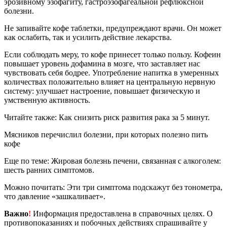
эрозивному эзофагиту, гастроэзофагеальной рефлюксной
болезни.
Не запивайте кофе таблетки, предупреждают врачи. Он может
как ослабить, так и усилить действие лекарства.
Если соблюдать меру, то кофе принесет только пользу. Кофеин
повышает уровень дофамина в мозге, что заставляет нас
чувствовать себя бодрее. Употребление напитка в умеренных
количествах положительно влияет на центральную нервную
систему: улучшает настроение, повышает физическую и
умственную активность.
Читайте также: Как снизить риск развития рака за 5 минут.
Мясников перечислил болезни, при которых полезно пить
кофе
Еще по теме: Жировая болезнь печени, связанная с алкоголем:
шесть ранних симптомов.
Можно почитать: Эти три симптома подскажут без тонометра,
что давление «зашкаливает».
Важно
!
Информация предоставлена в справочных целях. О
противопоказаниях и побочных действиях спрашивайте у