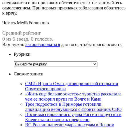
специалиста и ни при каких обстоятельствах не занимайтесь
самолечением. При первых признаках заболевания обратитесь
к врачу.
Читать MedikForum.ru в
Средний рейтинг
0 из 5 звезд. 0 голосов.
Вам нужно
авторизироваться
для того, чтобы проголосовать.
Рубрики
Рубрики
Свежие записи
СМИ: Иран и Оман договорились об открытии
Ормузского пролива
«Жить еще больше хочется»: туристка рассказала,
чем ее покорил круиз по Волге и Каме
Трое подростков в Приморье готовили
ликвидацию вернувшихся с фронта бойцов СВО
После массированного удара России по-русски в
Киеве стали говорить прекрасно
ВС России нанесли удары по судам в Черном