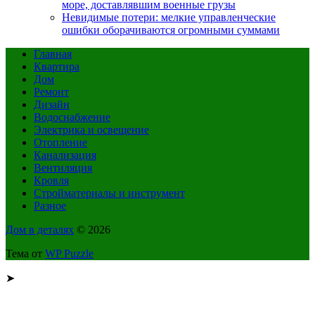
море, доставлявшим военные грузы
Невидимые потери: мелкие управленческие
ошибки оборачиваются огромными суммами
Главная
Квартира
Дом
Ремонт
Дизайн
Водоснабжение
Электрика и освещение
Отопление
Канализация
Вентиляция
Кровля
Стройматериалы и инструмент
Разное
Дом в деталях
© 2026
Тема от
WP Puzzle
➤