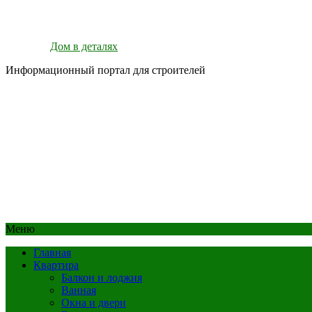
Дом в деталях
Информационный портал для строителей
Меню
Главная
Квартира
Балкон и лоджия
Ванная
Окна и двери