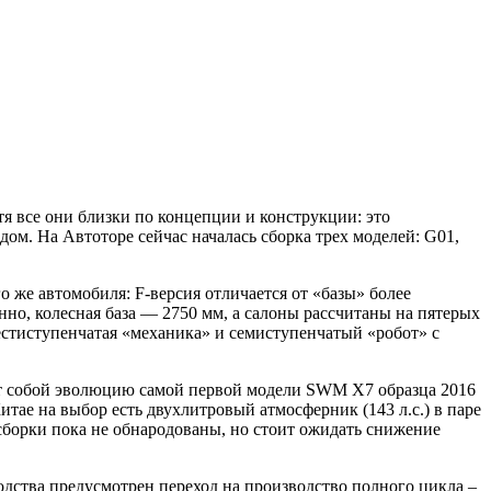
тя все они близки по концепции и конструкции: это
ом. На Автоторе сейчас началась сборка трех моделей: G01,
 же автомобиля: F-версия отличается от «базы» более
но, колесная база — 2750 мм, а салоны рассчитаны на пятерых
шестиступенчатая «механика» и семиступенчатый «робот» с
яет собой эволюцию самой первой модели SWM X7 образца 2016
итае на выбор есть двухлитровый атмосферник (143 л.с.) в паре
сборки пока не обнародованы, но стоит ожидать снижение
дства предусмотрен переход на производство полного цикла –