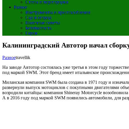
Стены и перегородки
Разное
Инструменты и приспособления
Сад и огород
Полезные советы
Безопасность
Гараж
Калининградский Автотор начал сбор
Разное
travellik
На заводе Автотор состоялась уже третья в этом году торжест
под маркой SWM. Этот бренд имеет итальянское происхождение
Миланская компания SWM была создана в 1971 году и изначаль
развернули выпуск мотоциклов с покупными двигателями объемо
возродили китайцы: компания Shineray Motorcycle возобновил
А в 2016 году под маркой SWM появились автомобили, для разр