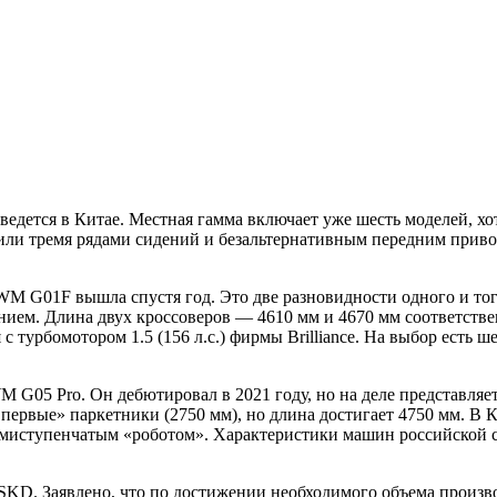
едется в Китае. Местная гамма включает уже шесть моделей, хо
или тремя рядами сидений и безальтернативным передним привод
M G01F вышла спустя год. Это две разновидности одного и того
ием. Длина двух кроссоверов — 4610 мм и 4670 мм соответствен
 турбомотором 1.5 (156 л.с.) фирмы Brilliance. На выбор есть 
M G05 Pro. Он дебютировал в 2021 году, но на деле представл
 первые» паркетники (2750 мм), но длина достигает 4750 мм. В К
 семиступенчатым «роботом». Характеристики машин российской 
SKD. Заявлено, что по достижении необходимого объема произво