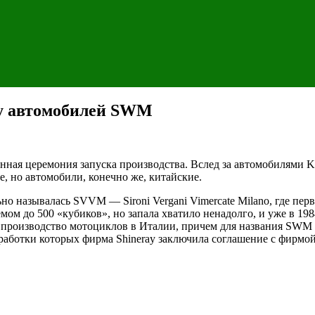
ку автомобилей SWM
венная церемония запуска производства. Вслед за автомобилями 
, но автомобили, конечно же, китайские.
но называлась SVVM — Sironi Vergani Vimercate Milano, где пе
м до 500 «кубиков», но запала хватило ненадолго, и уже в 198
а производство мотоциклов в Италии, причем для названия SWM
аботки которых фирма Shineray заключила соглашение с фирмой B