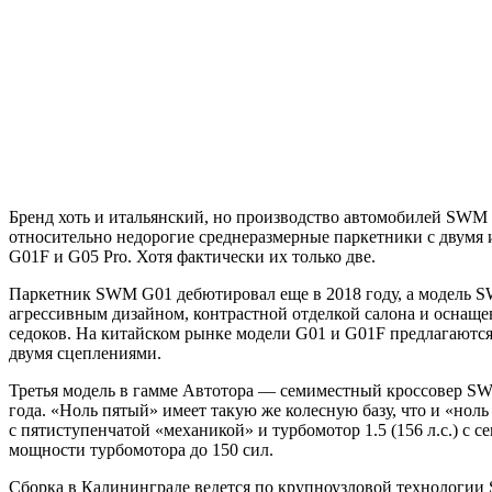
Бренд хоть и итальянский, но производство автомобилей SWM в
относительно недорогие среднеразмерные паркетники с двумя 
G01F и G05 Pro. Хотя фактически их только две.
Паркетник SWM G01 дебютировал еще в 2018 году, а модель SW
агрессивным дизайном, контрастной отделкой салона и оснащен
седоков. На китайском рынке модели G01 и G01F предлагаются с
двумя сцеплениями.
Третья модель в гамме Автотора — семиместный кроссовер SW
года. «Ноль пятый» имеет такую же колесную базу, что и «ноль
с пятиступенчатой «механикой» и турбомотор 1.5 (156 л.с.) с
мощности турбомотора до 150 сил.
Сборка в Калининграде ведется по крупноузловой технологии 