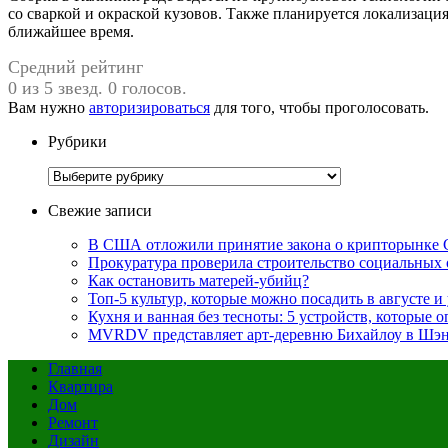
со сваркой и окраской кузовов. Также планируется локализац
ближайшее время.
Средний рейтинг
0 из 5 звезд. 0 голосов.
Вам нужно
авторизироваться
для того, чтобы проголосовать.
Рубрики
Рубрики
Свежие записи
В США отложили принятие закона о крипторынке 
Прокуратура проверила строительство социальных 
Как остановить матерей-убийц?
Топ-5 культур, которые можно посадить в августе и
Кухня и ванная без тесноты: 5 устройств, которые
MVRDV представляет арт-деревню Бихайлоу в Шэн
Главная
Квартира
Дом
Ремонт
Дизайн